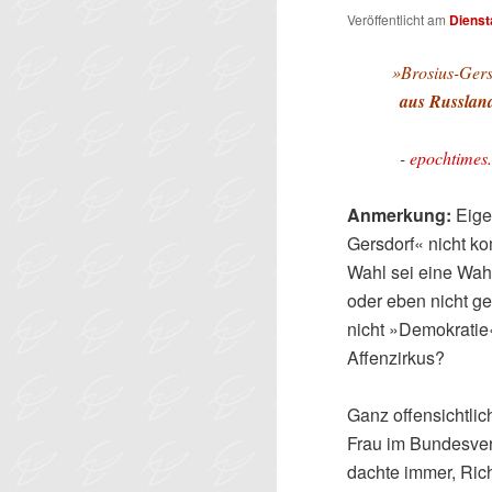
Veröffentlicht am
Diensta
»
Brosius-Ger
aus Russlan
-
epochtimes
Anmerkung:
Eigen
Gersdorf« nicht ko
Wahl sei eine Wah
oder eben nicht g
nicht »Demokratie«
Affenzirkus?
Ganz offensichtl
Frau im Bundesver
dachte immer, Richt