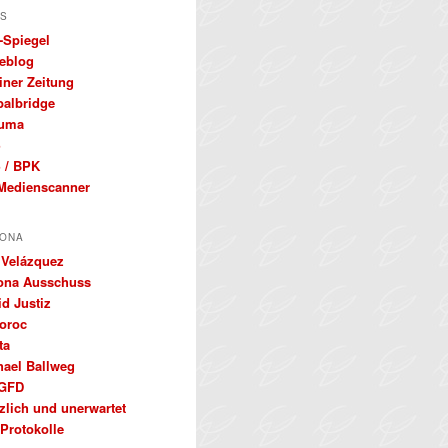
S
-Spiegel
eblog
iner Zeitung
balbridge
uma
S
 / BPK
Medienscanner
ONA
 Velázquez
ona Ausschuss
d Justiz
oroc
ta
hael Ballweg
GFD
zlich und unerwartet
Protokolle