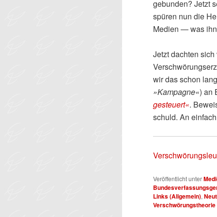
gebunden? Jetzt se
spüren nun die Her
Medien — was ihne
Jetzt dachten sic
Verschwörungserz
wir das schon lang
»Kampagne«
) an
gesteuert«
. Bewei
schuld. An einfach
Verschwörungsleu
Veröffentlicht unter
Medi
Bundesverfassungsger
Links (Allgemein)
,
Neut
Verschwörungstheorie