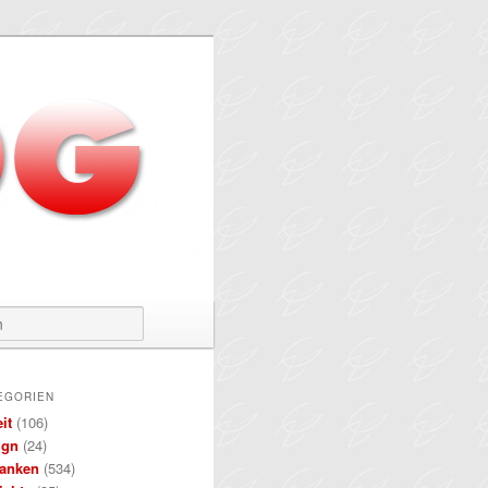
Suchen
EGORIEN
it
(106)
ign
(24)
anken
(534)