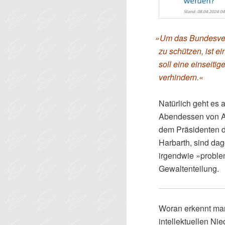
»
Um das Bundesver
zu schützen, ist 
soll eine einseiti
verhindern.«
Natürlich geht es
Abendessen von A
dem Präsidenten 
Harbarth, sind da
irgendwie »proble
Gewaltenteilung.
Woran erkennt ma
intellektuellen Ni