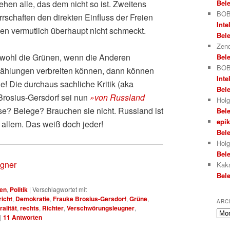
hen alle, das dem nicht so ist. Zweitens
Bele
BOB
rschaften den direkten Einfluss der Freien
Inte
n vermutlich überhaupt nicht schmeckt.
Bele
Zend
h wohl die Grünen, wenn die Anderen
Bele
BOB
ählungen verbreiten können, dann können
Inte
e! Die durchaus sachliche Kritik (aka
Bele
 Brosius-Gersdorf sei nun
»von Russland
Holg
se? Belege? Brauchen sie nicht. Russland ist
Bele
epi
 allem. Das weiß doch jeder!
Bele
Holg
Bele
gner
Kak
Bele
en
,
Politik
|
Verschlagwortet mit
icht
,
Demokratie
,
Frauke Brosius-Gersdorf
,
Grüne
,
ARC
ralität
,
rechts
,
Richter
,
Verschwörungsleugner
,
Arch
|
11
Antworten