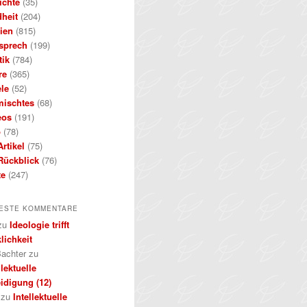
ichte
(35)
dheit
(204)
ien
(815)
sprech
(199)
tik
(784)
re
(365)
ele
(52)
mischtes
(68)
eos
(191)
b
(78)
rtikel
(75)
Rückblick
(76)
te
(247)
ESTE KOMMENTARE
zu
Ideologie trifft
lichkeit
achter
zu
llektuelle
idigung (12)
zu
Intellektuelle