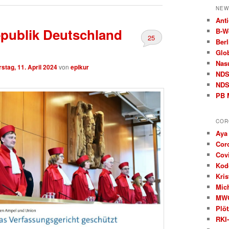
NEW
Anti
publik Deutschland
B‑W
25
Berl
Glo
Nas
stag, 11. April 2024
von
epikur
ND
NDS
PB 
COR
Aya
Cor
Covi
Kod
Kris
Mic
MW
Plöt
RKI-