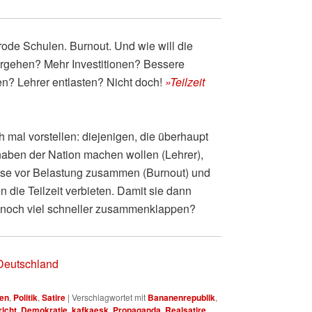
ode Schulen. Burnout. Und wie will die
orgehen? Mehr Investitionen? Bessere
n? Lehrer entlasten? Nicht doch!
»Teilzeit
mal vorstellen: diejenigen, die überhaupt
aben der Nation machen wollen (Lehrer),
se vor Belastung zusammen (Burnout) und
nen die Teilzeit verbieten. Damit sie dann
nd noch viel schneller zusammenklappen?
Deutschland
en
,
Politik
,
Satire
|
Verschlagwortet mit
Bananenrepublik
,
icht
,
Demokratie
,
kafkaesk
,
Propaganda
,
Realsatire
,