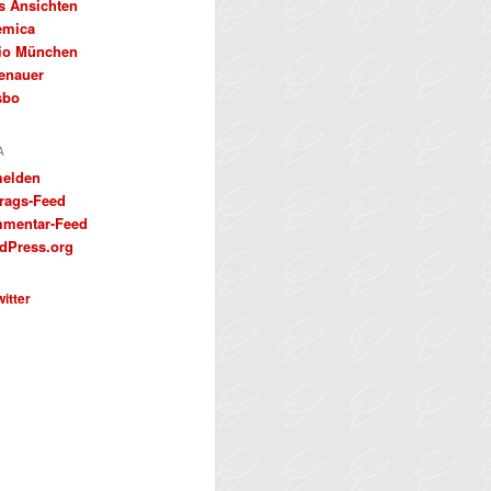
s Ansichten
emica
io München
enauer
sbo
A
elden
trags-Feed
mentar-Feed
dPress.org