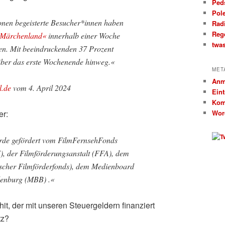
Ped
Pol
onen begeisterte Besucher*innen haben
Rad
Reg
 Märchenland«
innerhalb einer Woche
twa
hen. Mit beeindruckenden 37 Prozent
über das erste Wochenende hinweg.«
MET
Anm
l.de
vom 4. April 2024
Ein
Kom
er:
Wor
rde gefördert vom FilmFernsehFonds
, der Filmförderungsanstalt (FFA), dem
cher Filmförderfonds), dem Medienboard
denburg (MBB) .«
it, der mit unseren Steuergeldern finanziert
tz?