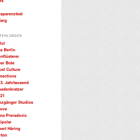
rs
nsparenztest
arg
FEHLUNGEN
lut
a Berlin
nflüsterer
uer Bote
cel Culture
nections
 3. Jahrtausend
sadenkratzer
e21
nzgänger Studios
ova
ena Preradovic
ipolar
bert Häring
rton