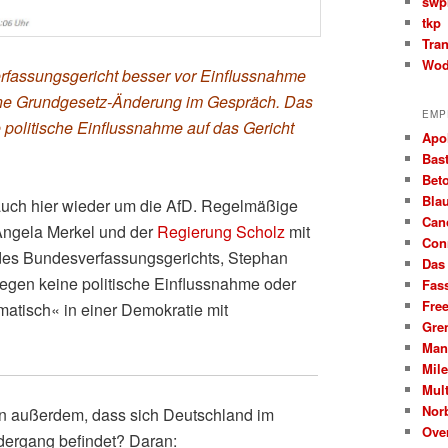
swp
tkp
Tra
Wod
fassungsgericht besser vor Einflussnahme
eine Grundgesetz-Änderung im Gespräch. Das
EMP
ge politische Einflussnahme auf das Gericht
Apo
Bast
Beto
Bla
 auch hier wieder um die AfD. Regelmäßige
Can
ngela Merkel und der
Regierung Scholz
mit
Con
des Bundesverfassungsgerichts, Stephan
Das
gegen keine politische Einflussnahme oder
Fas
Fre
matisch« in einer Demokratie mit
Gre
Man
Mil
Mult
Nor
n außerdem, dass sich Deutschland im
Ove
edergang befindet? Daran: