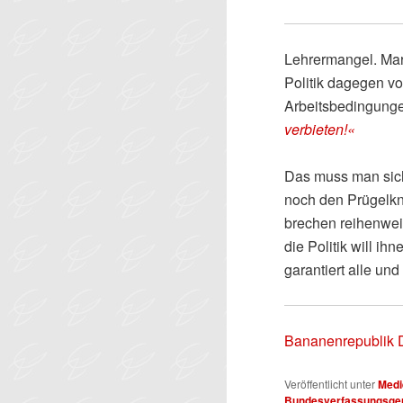
Lehrermangel. Mar
Politik dagegen v
Arbeitsbedingunge
verbieten!«
Das muss man sich 
noch den Prügelkn
brechen reihenwei
die Politik will ih
garantiert alle u
Bananenrepublik 
Veröffentlicht unter
Medi
Bundesverfassungsger