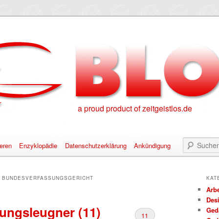
a proud product of zeitgeistlos.de
eren
Enzyklopädie
Datenschutzerklärung
Ankündigung
alt springen
nhalt springen
:
BUNDESVERFASSUNGSGERICHT
KAT
Arbe
Des
ungsleugner (11)
Ged
11