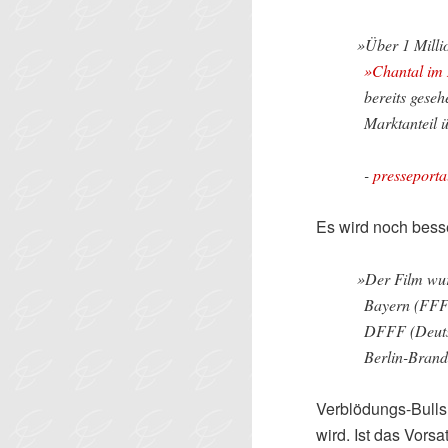
»
Über 1 Milli
»Chantal im
bereits gese
Marktanteil 
-
presseporta
Es wird noch bess
»
Der Film wu
Bayern (FFF)
DFFF (Deuts
Berlin-Bran
Verblödungs-Bullsh
wird. Ist das Vorsa