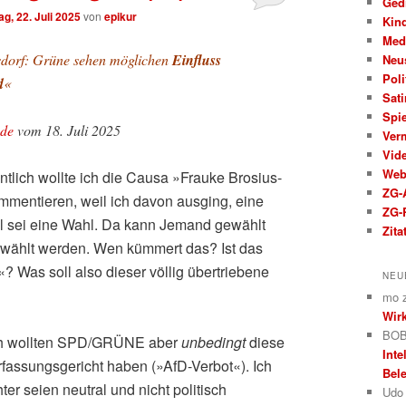
Ged
g, 22. Juli 2025
von
epikur
Kin
Med
sdorf: Grüne sehen möglichen
Einfluss
Neu
Poli
d
«
Sati
Spi
.de
vom 18. Juli 2025
Ver
Vid
We
tlich wollte ich die Causa »Frauke Brosius-
ZG-A
mmentieren, weil ich davon ausging, eine
ZG-
l sei eine Wahl. Da kann Jemand gewählt
Zita
ewählt werden. Wen kümmert das? Ist das
? Was soll also dieser völlig übertriebene
NEU
mo
Wirk
BOB
ich wollten SPD/GRÜNE aber
unbedingt
diese
Inte
fassungsgericht haben (»AfD-Verbot«). Ich
Bele
er seien neutral und nicht politisch
Udo