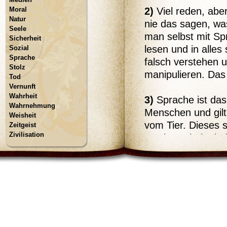
Moral
2)
Viel reden, abe
Natur
nie das sagen, wa
Seele
man selbst mit Sp
Sicherheit
lesen und in alles 
Sozial
Sprache
falsch verstehen 
Stolz
manipulieren. Das
Tod
Vernunft
Wahrheit
3)
Sprache ist da
Wahrnehmung
Menschen und gilt
Weisheit
vom Tier. Dieses 
Zeitgeist
Zivilisation
Genius scheint be
was durchaus zu w
Quid est veritas?
allem sehr zufäll
Menschen wiederum
dass sie, spezie
Medien), zur verm
Eine stark entwic
ersten menschlich