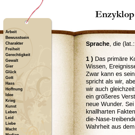
Arbeit
Bewusstsein
Sprache
, die (lat.
Charakter
Freiheit
Gerechtigkeit
1 )
Das primäre Ko
Gewalt
Wissen, Ereigniss
Gier
Glück
Zwar kann es sei
Gott
spricht als wir, a
Hass
wir auch gleichzei
Hoffnung
Idee
ein größeres Verst
Krieg
neue Wunder. Sei 
Kunst
knallharten Fakten
Leben
Leid
die-Nase-treibend
Liebe
Wahrheit aus dem t
Macht
Medien