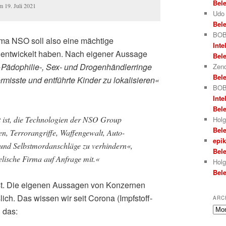
Bele
m 19. Juli 2021
Udo
Bele
BOB
rma NSO soll also eine mächtige
Inte
entwickelt haben. Nach eigener Aussage
Bele
»Pädophilie‑, Sex- und Drogenhändlerringe
Zend
Bele
rmisste und entführte Kinder zu lokalisieren«
BOB
Inte
Bele
 ist, die Technologien der NSO Group
Holg
Bele
en, Terrorangriffe, Waffengewalt, Auto-
epi
und Selbstmordanschläge zu verhindern«,
Bele
raelische Firma auf Anfrage mit.«
Holg
Bele
st. Die eigenen Aussagen von Konzernen
lich. Das wissen wir seit Corona (Impfstoff-
ARC
Arch
 das: