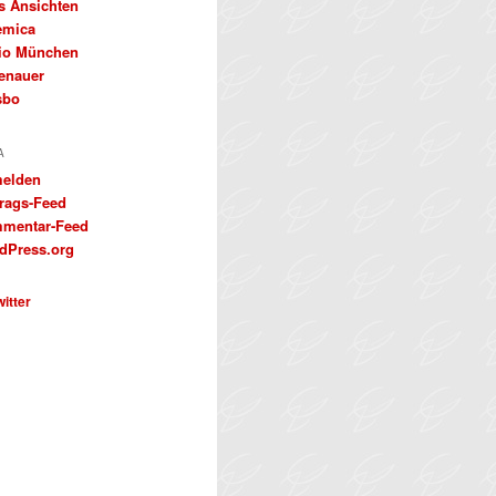
s Ansichten
emica
io München
enauer
sbo
A
elden
trags-Feed
mentar-Feed
dPress.org