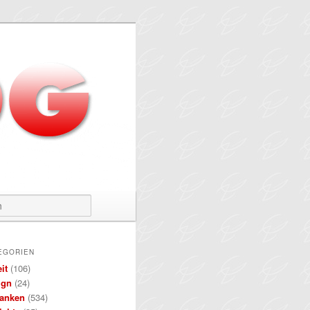
Suchen
EGORIEN
it
(106)
ign
(24)
anken
(534)