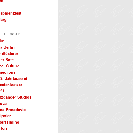
rs
nsparenztest
arg
FEHLUNGEN
lut
a Berlin
nflüsterer
uer Bote
cel Culture
nections
 3. Jahrtausend
sadenkratzer
e21
nzgänger Studios
ova
ena Preradovic
ipolar
bert Häring
rton