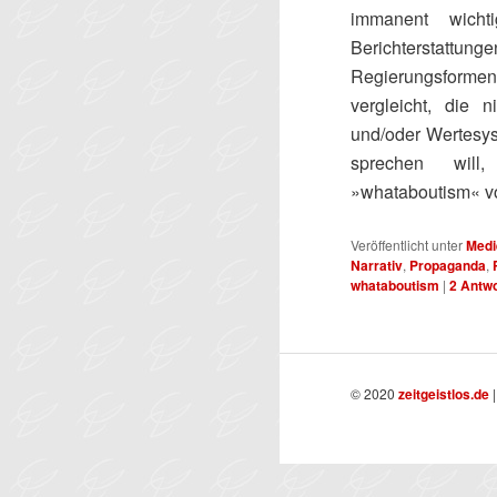
immanent wicht
Berichtersta
Regierungsform
vergleicht, die 
und/oder Wertesys
sprechen will
»whataboutism« v
Veröffentlicht unter
Medi
Narrativ
,
Propaganda
,
whataboutism
|
2
Antwo
© 2020
zeitgeistlos.de
|