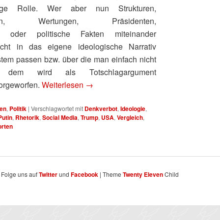
ige Rolle. Wer aber nun Strukturen,
ttungen, Wertungen, Präsidenten,
en oder politische Fakten miteinander
nicht in das eigene ideologische Narrativ
tem passen bzw. über die man einfach nicht
, dem wird als Totschlagargument
orgeworfen.
Weiterlesen
→
en
,
Politik
|
Verschlagwortet mit
Denkverbot
,
Ideologie
,
Putin
,
Rhetorik
,
Social Media
,
Trump
,
USA
,
Vergleich
,
rten
 Folge uns auf
Twitter
und
Facebook
| Theme
Twenty Eleven
Child