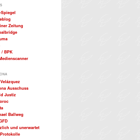
S
-Spiegel
eblog
iner Zeitung
balbridge
uma
S
 / BPK
Medienscanner
ONA
 Velázquez
ona Ausschuss
d Justiz
oroc
ta
hael Ballweg
GFD
zlich und unerwartet
Protokolle