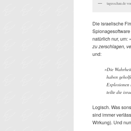
tagesschau.de vo
Die israelische Fi
Spionagesoftware 
natürlich nur, um:
zu zerschlagen, ve
und:
»
Die Wahrheit
haben geholf
Explosionen 
teilte die is
Logisch. Was son
sind immer verläss
Wirkung). Und nun