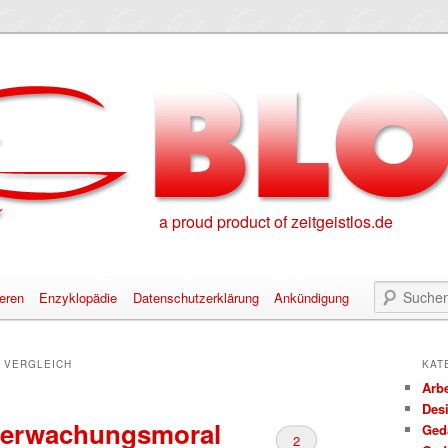
a proud product of zeitgeistlos.de
eren
Enzyklopädie
Datenschutzerklärung
Ankündigung
alt springen
nhalt springen
:
VERGLEICH
KAT
Arbe
Des
berwachungsmoral
Ged
2