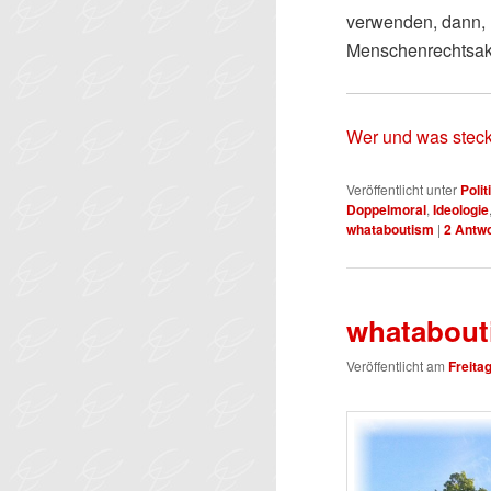
verwenden, dann, 
Menschenrechtsakt
Wer und was steck
Veröffentlicht unter
Polit
Doppelmoral
,
Ideologie
whataboutism
|
2
Antwo
whatabout
Veröffentlicht am
Freita