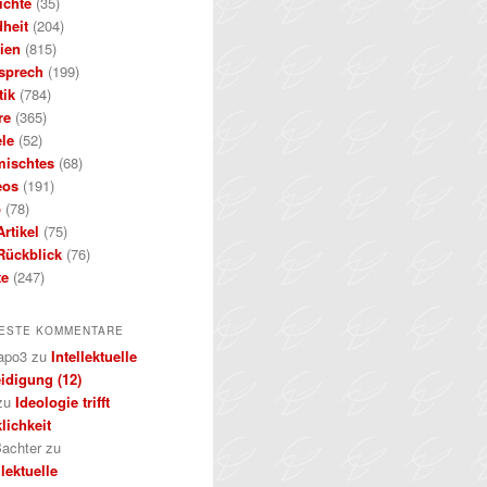
ichte
(35)
dheit
(204)
ien
(815)
sprech
(199)
tik
(784)
re
(365)
ele
(52)
mischtes
(68)
eos
(191)
b
(78)
rtikel
(75)
Rückblick
(76)
te
(247)
ESTE KOMMENTARE
apo3
zu
Intellektuelle
idigung (12)
zu
Ideologie trifft
lichkeit
achter
zu
llektuelle