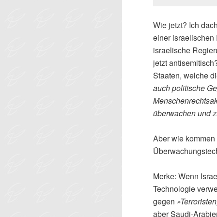
Wie jetzt? Ich da
einer israelische
israelische Regier
jetzt antisemitisch
Staaten, welche d
auch politische Ge
Menschenrechtsakti
überwachen und zu
Aber wie kommen 
Überwachungstec
Merke: Wenn Israe
Technologie verwe
gegen
»Terroriste
aber Saudi-Arabi