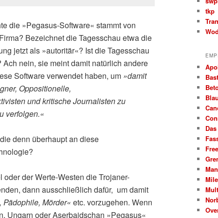
swp
tkp
Tra
chte die »Pegasus-Software« stammt von
Wod
n Firma? Bezeichnet die Tagesschau etwa die
ung jetzt als »autoritär«? Ist die Tagesschau
EMP
? Ach nein, sie meint damit natürlich andere
Apo
iese Software verwendet haben, um
»damit
Bast
Beto
gner, Oppositionelle,
Bla
visten und kritische Journalisten zu
Can
 verfolgen.«
Con
Das
die denn überhaupt an diese
Fas
Fre
hnologie?
Gre
Man
l oder der Werte-Westen die Trojaner-
Mil
nden, dann ausschließlich dafür, um damit
Mult
Nor
n, Pädophile, Mörder«
etc. vorzugehen. Wenn
Ove
en, Ungarn oder Aserbaidschan »Pegasus«