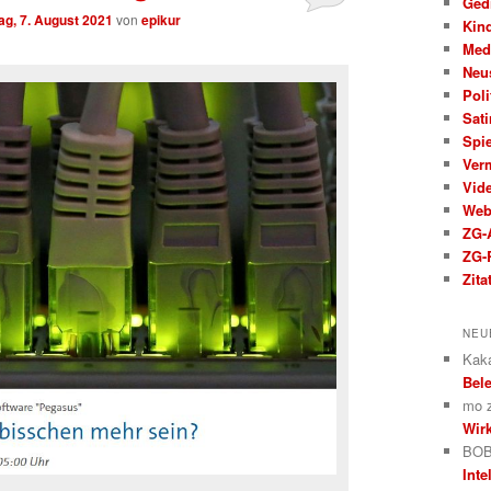
Ged
g, 7. August 2021
von
epikur
Kin
Med
Neu
Poli
Sati
Spi
Ver
Vid
We
ZG-A
ZG-
Zita
NEU
Kak
Bele
mo
Wirk
BOB
Inte