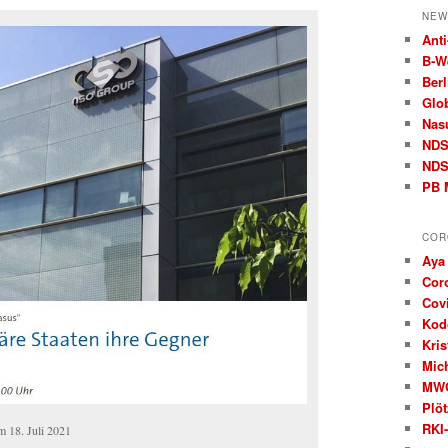
NEW
Anti
B‑W
Berl
Glo
Nas
ND
NDS
PB 
COR
Aya
Cor
Covi
Kod
Kris
Mic
MW
Plöt
RKI-
m 18. Juli 2021