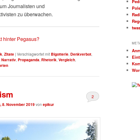
Ped
um Journalisten und
Pol
ivisten zu überwachen.
Rad
Reg
twa
t hinter Pegasus?
MET
Anm
ik
,
Zitate
|
Verschlagwortet mit
Bigotterie
,
Denkverbot
,
Ein
,
Narrativ
,
Propaganda
,
Rhetorik
,
Vergleich
,
Kom
rten
Wor
ism
2
g, 8. November 2019
von
epikur