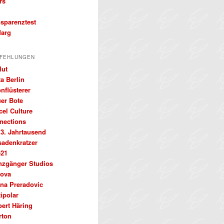
rs
nsparenztest
arg
FEHLUNGEN
lut
a Berlin
nflüsterer
uer Bote
cel Culture
nections
 3. Jahrtausend
sadenkratzer
e21
nzgänger Studios
ova
ena Preradovic
ipolar
bert Häring
rton