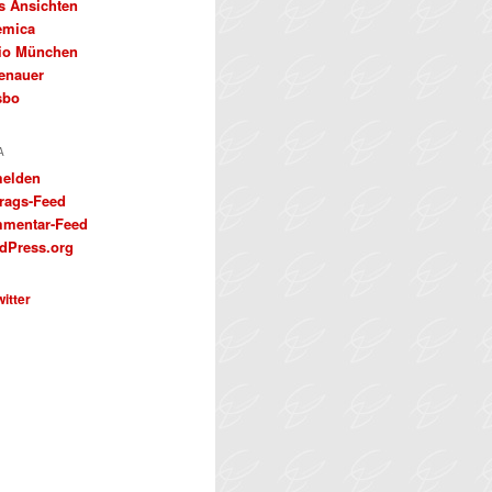
s Ansichten
emica
io München
enauer
sbo
A
elden
trags-Feed
mentar-Feed
dPress.org