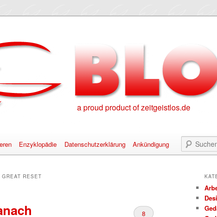
a proud product of zeitgeistlos.de
eren
Enzyklopädie
Datenschutzerklärung
Ankündigung
alt springen
nhalt springen
:
GREAT RESET
KAT
Arbe
Des
anach
Ged
8