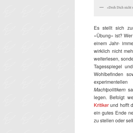
»
Dreh Dich nicht 
Es stellt sich 
»Übung« ist? Wer w
einem Jahr- imme
wirklich nicht me
weiterlesen, sond
Tagesspiegel und
Wohlbefinden so
experimentelle
Machtpolitikern
sam
legen. Befolgt 
Kritiker
und hofft 
ein gutes Ende ne
zu stellen oder se