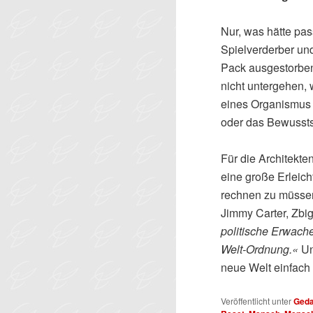
Nur, was hätte pa
Spielverderber un
Pack ausgestorben
nicht untergehen, 
eines Organismus
oder das Bewussts
Für die Architekte
eine große Erleicht
rechnen zu müssen
Jimmy Carter, Zbig
politische Erwache
Welt-Ordnung.«
Un
neue Welt einfach
Veröffentlicht unter
Ged