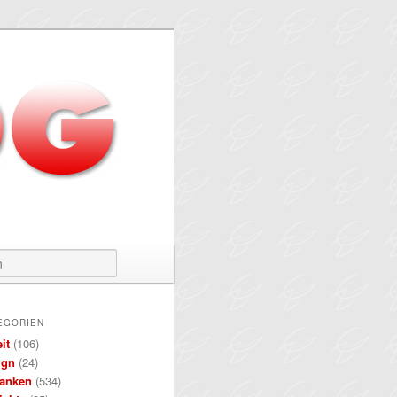
Suchen
EGORIEN
it
(106)
ign
(24)
anken
(534)