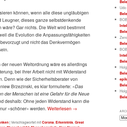
Bele
Udo
ssieren können, wenn alle diese ungläubigen
Bele
d Leugner, dieses ganze selbstdenkende
BOB
Inte
 wäre? Gar nichts. Die Welt wird bestimmt
Bele
weil die Evolution die Anpassungsfähigkeiten
Zend
 bevorzugt und nicht das Denkvermögen
Bele
ein.
BOB
Inte
Bele
n der neuen Weltordnung wäre es allerdings
Holg
erung, bei ihrer Arbeit nicht mit Widerstand
Bele
. Denn wie der Sicherheitsberater von
epi
Bele
niew Brzezinski, es klar formulierte:
»Das
Holg
n der Menschen ist eine Gefahr für die Neue
Bele
d deshalb: Ohne jeden Widerstand kann die
 nur »schöner« werden.
Weiterlesen
→
ARC
Arch
anken
|
Verschlagwortet mit
Corona
,
Erkenntnis
,
Great