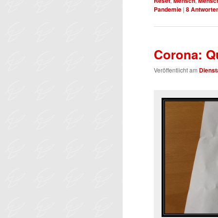
Reset
,
Mensch
,
Mensc
Pandemie
|
8
Antworte
Corona: Q
Veröffentlicht am
Dienst