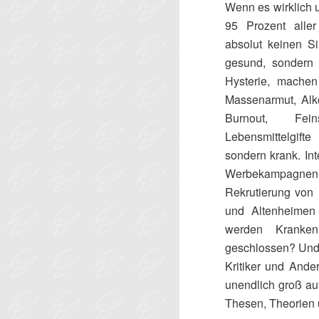
Wenn es wirklich 
95 Prozent alle
absolut keinen 
gesund, sondern 
Hysterie, mache
Massenarmut, Alko
Burnout, Fein
Lebensmittelgif
sondern krank. In
Werbekampagnen 
Rekrutierung von 
und Altenheime
werden Kranken
geschlossen? Und
Kritiker und And
unendlich groß auf
Thesen, Theorien 