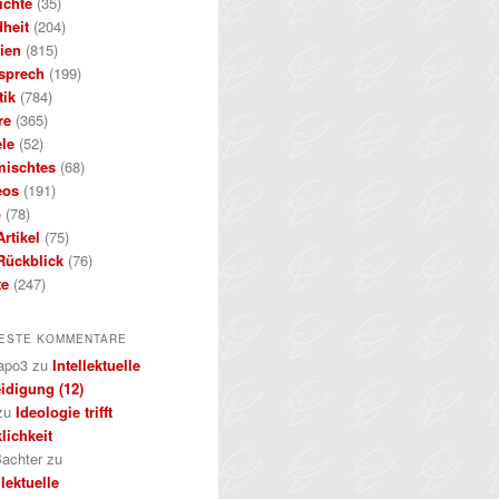
ichte
(35)
dheit
(204)
ien
(815)
sprech
(199)
tik
(784)
re
(365)
ele
(52)
mischtes
(68)
eos
(191)
b
(78)
rtikel
(75)
Rückblick
(76)
te
(247)
ESTE KOMMENTARE
apo3
zu
Intellektuelle
idigung (12)
zu
Ideologie trifft
lichkeit
achter
zu
llektuelle