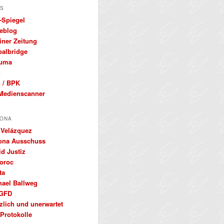
S
-Spiegel
eblog
iner Zeitung
balbridge
uma
S
 / BPK
Medienscanner
ONA
 Velázquez
ona Ausschuss
d Justiz
oroc
ta
hael Ballweg
GFD
zlich und unerwartet
Protokolle