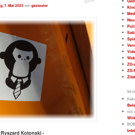
Ged
g, 7. Mai 2023
von
gastautor
Kin
Med
Neu
Poli
Sati
Spi
Ver
Vid
We
ZG-A
ZG-
Zita
NEU
Kak
Bele
mo
Wirk
BOB
Inte
 Ryszard Kotonski -