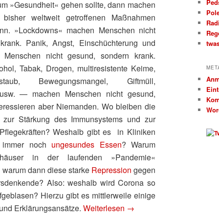
Ped
um »Gesundheit« gehen sollte, dann machen
Pol
r bisher weltweit getroffenen Maßnahmen
Rad
Sinn. »Lockdowns« machen Menschen nicht
Reg
krank. Panik, Angst, Einschüchterung und
twa
n Menschen nicht gesund, sondern krank.
hol, Tabak, Drogen, multiresistente Keime,
MET
Anm
staub, Bewegungsmangel, Giftmüll,
Ein
te usw. — machen Menschen nicht gesund,
Kom
teressieren aber Niemanden. Wo bleiben die
Wor
zur Stärkung des Immunsystems und zur
Pflegekräften? Weshalb gibt es in Kliniken
n immer noch
ungesundes Essen
? Warum
häuser in der laufenden »Pandemie«
 warum dann diese starke
Repression
gegen
ersdenkende? Also: weshalb wird Corona so
geblasen? Hierzu gibt es mittlerweile einige
und Erklärungsansätze.
Weiterlesen
→