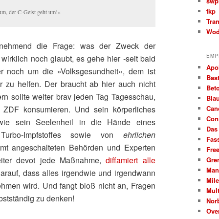
swp
tkp
um, der C‑Geist geht um!«
Tra
Wod
zunehmend die Frage: was der Zweck der
EMP
irklich noch glaubt, es gehe hier ‑seit bald
Apo
r noch um die »Volksgesundheit«, dem ist
Bast
hr zu helfen. Der braucht ab hier auch nicht
Beto
ern sollte weiter brav jeden Tag Tagesschau,
Bla
Can
 ZDF konsumieren. Und sein körperliches
Con
wie sein Seelenheil in die Hände eines
Das
n Turbo-Impfstoffes sowie von
ehrlichen
Fas
t angeschalteten Behörden und Experten
Fre
weiter devot jede Maßnahme,
diffamiert alle
Gre
Man
darauf, dass alles irgendwie und irgendwann
Mil
hmen wird. Und fangt bloß nicht an, Fragen
Mult
lbstständig zu denken!
Nor
Ove