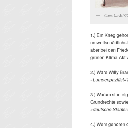
(Laser Lurch / 
1.) Ein Krieg gehö
umweltschädlichst
aber bei den Frie
grünen Klima-Akti
2.) Wäre Willy Bra
»Lumpenpazifist«
3.) Warum sind eig
Grundrechte sowi
»deutsche Staats
4.) Wem gehören 