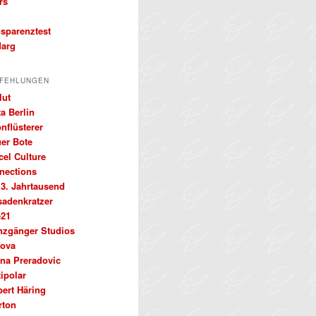
rs
nsparenztest
arg
FEHLUNGEN
lut
a Berlin
nflüsterer
uer Bote
cel Culture
nections
 3. Jahrtausend
sadenkratzer
e21
nzgänger Studios
ova
ena Preradovic
ipolar
bert Häring
rton