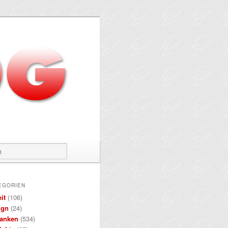
Suchen
EGORIEN
it
(106)
ign
(24)
anken
(534)