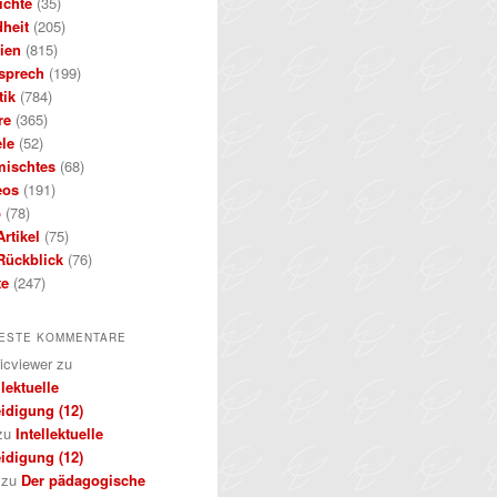
ichte
(35)
dheit
(205)
ien
(815)
sprech
(199)
tik
(784)
re
(365)
ele
(52)
mischtes
(68)
eos
(191)
b
(78)
rtikel
(75)
Rückblick
(76)
te
(247)
ESTE KOMMENTARE
icviewer
zu
llektuelle
idigung (12)
zu
Intellektuelle
idigung (12)
zu
Der pädagogische