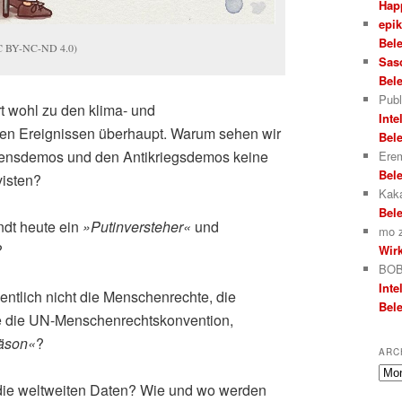
Hap
epi
Bele
CC BY-NC-ND 4.0)
Sas
Bele
Publ
rt wohl zu den klima- und
Inte
en Ereignissen überhaupt. Warum sehen wir
Bele
densdemos und den Antikriegsdemos keine
Erem
Bele
visten?
Kak
Bele
ndt heute ein
»Putinversteher«
und
mo
?
Wirk
BOB
Inte
entlich nicht die Menschenrechte, die
Bele
e die UN-Menschenrechtskonvention,
räson«
?
ARC
Arch
die weltweiten Daten? Wie und wo werden