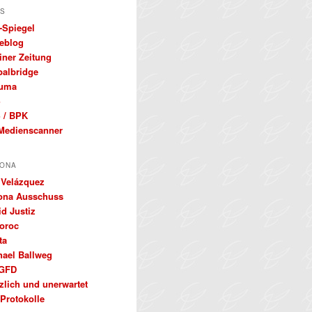
S
-Spiegel
eblog
iner Zeitung
balbridge
uma
S
 / BPK
Medienscanner
ONA
 Velázquez
ona Ausschuss
d Justiz
oroc
ta
hael Ballweg
GFD
zlich und unerwartet
Protokolle