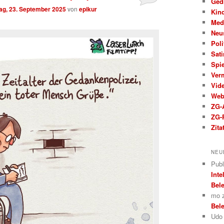
Ged
ag, 23. September 2025
von
epikur
Kin
Med
Neu
Poli
Sati
Spi
Ver
Vid
We
ZG-A
ZG-
Zita
NEU
Publ
Inte
Bele
mo
Bele
Udo