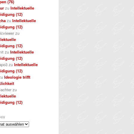
pen (76)
kur
zu
Intellektuelle
idigung (12)
cha
zu
Intellektuelle
idigung (12)
icviewer
zu
llektuelle
idigung (12)
it
zu
Intellektuelle
idigung (12)
apo3
zu
Intellektuelle
idigung (12)
zu
Ideologie trifft
lichkeit
achter
zu
llektuelle
idigung (12)
HIV
iv