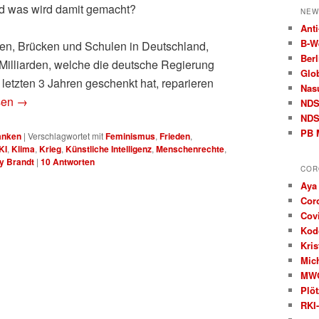
nd was wird damit gemacht?
NEW
Anti
B‑W
ßen, Brücken und Schulen in Deutschland,
Berl
Milliarden, welche die deutsche Regierung
Glo
 letzten 3 Jahren geschenkt hat, reparieren
Nas
sen
→
ND
NDS
PB 
anken
|
Verschlagwortet mit
Feminismus
,
Frieden
,
KI
,
Klima
,
Krieg
,
Künstliche Intelligenz
,
Menschenrechte
,
ly Brandt
|
10
Antworten
COR
Aya
Cor
Covi
Kod
Kris
Mic
MW
Plöt
RKI-