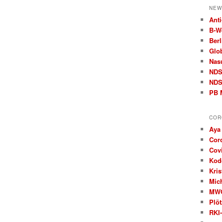
NEW
Anti
B‑W
Berl
Glo
Nas
ND
NDS
PB 
COR
Aya
Cor
Covi
Kod
Kris
Mic
MW
Plöt
RKI-