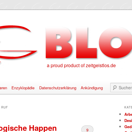
a proud product of zeitgeistlos.de
eren
Enzyklopädie
Datenschutzerklärung
Ankündigung
alt springen
nhalt springen
:
RUF
KAT
Arbe
Des
ogische Happen
Ged
9