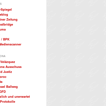
S
-Spiegel
eblog
iner Zeitung
balbridge
uma
S
 / BPK
Medienscanner
ONA
 Velázquez
ona Ausschuss
d Justiz
oroc
ta
hael Ballweg
GFD
zlich und unerwartet
Protokolle