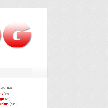
Suchen
EGORIEN
it
(106)
ign
(24)
anken
(534)