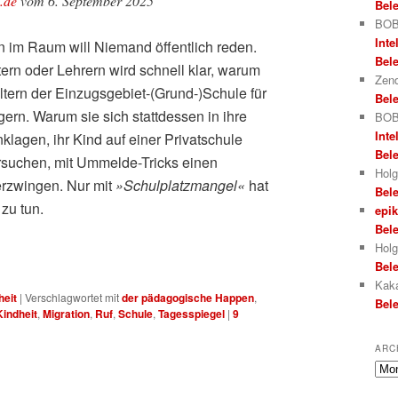
l.de
vom 6. September 2025
Bele
BOB
Inte
n im Raum will Niemand öffentlich reden.
Bele
tern oder Lehrern wird schnell klar, warum
Zend
tern der Einzugsgebiet-(Grund-)Schule für
Bele
gern. Warum sie sich stattdessen in ihre
BOB
Inte
lagen, ihr Kind auf einer Privatschule
Bele
suchen, mit Ummelde-Tricks einen
Holg
rzwingen. Nur mit
»Schulplatzmangel«
hat
Bele
 zu tun.
epi
Bele
Holg
Bele
Kak
heit
|
Verschlagwortet mit
der pädagogische Happen
,
Bele
Kindheit
,
Migration
,
Ruf
,
Schule
,
Tagesspiegel
|
9
ARC
Arch