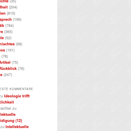
ichte
(35)
dheit
(204)
ien
(815)
sprech
(199)
tik
(784)
re
(365)
ele
(52)
mischtes
(68)
eos
(191)
b
(78)
rtikel
(75)
Rückblick
(76)
te
(247)
ESTE KOMMENTARE
zu
Ideologie trifft
lichkeit
achter
zu
llektuelle
idigung (12)
zu
Intellektuelle