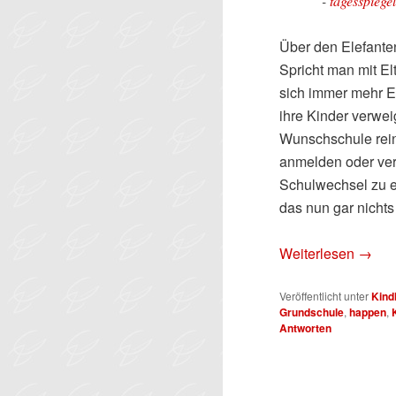
-
tagesspiege
Über den Elefante
Spricht man mit El
sich immer mehr El
ihre Kinder verwei
Wunschschule reink
anmelden oder ver
Schulwechsel zu e
das nun gar nichts
Weiterlesen
→
Veröffentlicht unter
Kind
Grundschule
,
happen
,
Antworten