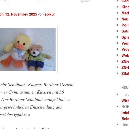
Ged
Kin
Med
ch, 12. November 2025
von
epikur
Neu
Poli
Sati
Spi
Ver
Vid
We
ZG-A
ZG-
Zita
ehr Schulplatz-Klagen: Berliner Gericht
NEU
ower Gymnasium zu Klassen mit 36
mo
] Der Berliner Schulplatzmangel hat zu
Wirk
 ungewöhnlichen Entscheidung des
BOB
Inte
erichts geführt.«
Bele
Udo