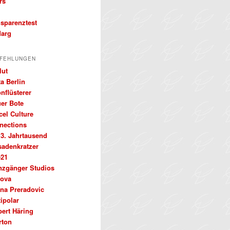
rs
nsparenztest
arg
FEHLUNGEN
lut
a Berlin
nflüsterer
uer Bote
cel Culture
nections
 3. Jahrtausend
sadenkratzer
e21
nzgänger Studios
ova
ena Preradovic
ipolar
bert Häring
rton