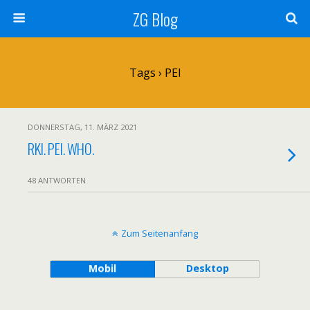
ZG Blog
Tags › PEI
DONNERSTAG, 11. MÄRZ 2021
RKI. PEI. WHO.
48 ANTWORTEN
Zum Seitenanfang
Mobil
Desktop