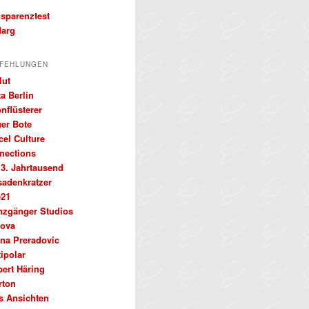
nsparenztest
arg
FEHLUNGEN
lut
a Berlin
nflüsterer
uer Bote
cel Culture
nections
 3. Jahrtausend
sadenkratzer
e21
nzgänger Studios
ova
ena Preradovic
ipolar
bert Häring
rton
s Ansichten