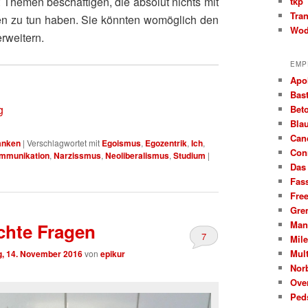
t Themen beschäftigen, die absolut nichts mit
tkp
Tra
n zu tun haben. Sie könnten womöglich den
Wod
rweitern.
EMP
Apo
Bast
g
Beto
Bla
Can
anken
|
Verschlagwortet mit
Egoismus
,
Egozentrik
,
Ich
,
Con
mmunikation
,
Narzissmus
,
Neoliberalismus
,
Studium
|
Das
Fas
Fre
Gre
Man
hte Fragen
7
Mil
Mult
, 14. November 2016
von
epikur
Nor
Ove
Ped