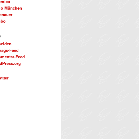
emica
io München
enauer
sbo
A
elden
trags-Feed
mentar-Feed
dPress.org