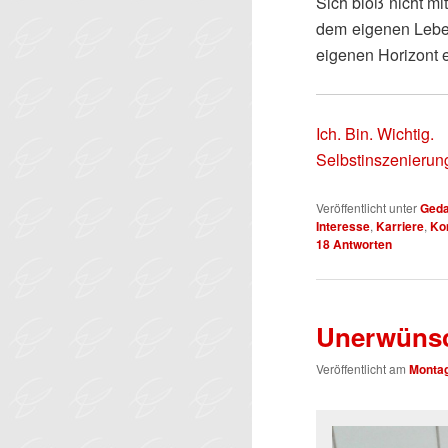
Sich bloß nicht mi
dem eigenen Lebe
eigenen Horizont e
Ich. Bin. Wichtig.
Selbstinszenierun
Veröffentlicht unter
Ged
Interesse
,
Karriere
,
Ko
18
Antworten
Unerwünsc
Veröffentlicht am
Montag