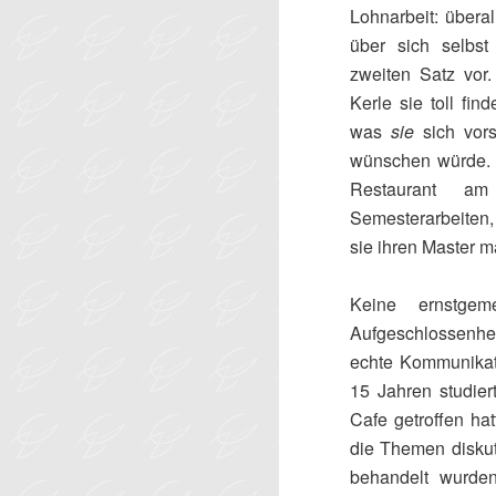
Lohnarbeit: übera
über sich selbs
zweiten Satz vor.
Kerle sie toll f
was
sie
sich vors
wünschen würde. 
Restaurant a
Semesterarbeiten, 
sie ihren Master m
Keine ernstgem
Aufgeschlossenhe
echte Kommunikat
15 Jahren studier
Cafe getroffen ha
die Themen diskut
behandelt wurden