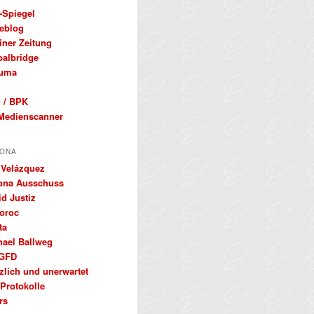
-Spiegel
eblog
iner Zeitung
balbridge
uma
S
 / BPK
Medienscanner
ONA
 Velázquez
ona Ausschuss
d Justiz
oroc
ta
hael Ballweg
GFD
zlich und unerwartet
Protokolle
rs