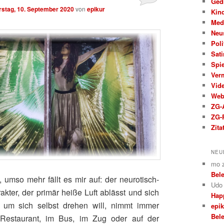
Ged
stag, 10. September 2020
von
epikur
Kin
Med
Neu
Poli
Sati
Spi
Ver
Vid
We
ZG-A
ZG-
Zita
NEU
mo
Bele
, umso mehr fällt es mir auf: der neurotisch-
Udo
akter, der primär heiße Luft ablässt und sich
Hap
 um sich selbst drehen will, nimmt immer
epi
Bele
Restaurant, im Bus, im Zug oder auf der