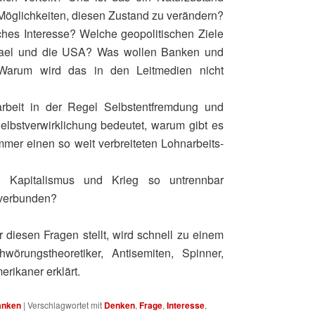
 Möglichkeiten, diesen Zustand zu verändern?
hes Interesse? Welche geopolitischen Ziele
srael und die USA? Was wollen Banken und
Warum wird das in den Leitmedien nicht
beit in der Regel Selbstentfremdung und
lbstverwirklichung bedeutet, warum gibt es
mer einen so weit verbreiteten Lohnarbeits-
 Kapitalismus und Krieg so untrennbar
 verbunden?
r diesen Fragen stellt, wird schnell zu einem
hwörungstheoretiker, Antisemiten, Spinner,
erikaner erklärt.
anken
|
Verschlagwortet mit
Denken
,
Frage
,
Interesse
,