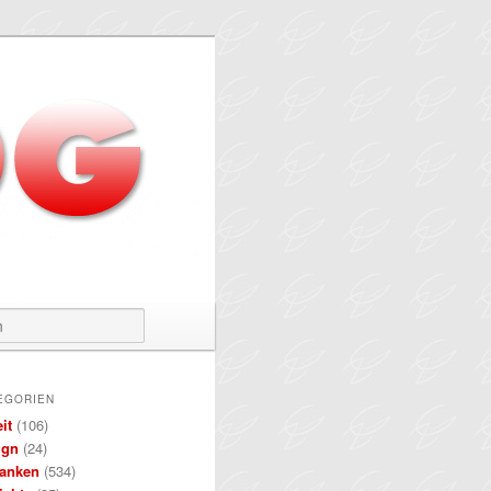
Suchen
EGORIEN
it
(106)
ign
(24)
anken
(534)