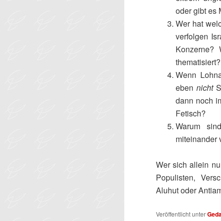
oder gibt es
Wer hat welc
verfolgen I
Konzerne? 
thematisiert?
Wenn Lohnar
eben
nicht
Se
dann noch im
Fetisch?
Warum sind
miteinander
Wer sich allein nu
Populisten, Versc
Aluhut oder Antiam
Veröffentlicht unter
Ged