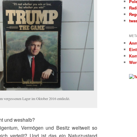
Pol
Rad
Reg
twa
MET
Anm
Ein
Kom
Wor
nem vergessenen Lager im Oktober 2016 entdeckt.
ht und weshalb?
igentum, Vermögen und Besitz weltweit so
ich verteilt? Und ist das ein Naturzustand