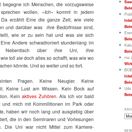
Sas
ll begegne ich Menschen, die vorzugsweise
Bele
t sprechen wollen.
»Ich«
kommt in jedem
Publ
 Da erzählt Eine die ganze Zeit, wie viele
Inte
Bele
inden und darüber was
ihre
Bedürfnisse sind,
Erem
tellt, wie er zu sein hat und was
sie
sich
Bele
Eine Andere schwadroniert stundenlang im
Kak
m Nebentisch über
ihre
Uni,
ihre
Bele
wie toll
sie
doch alles so schafft, was wie wo
mo
Wirk
achen könnte. Und so weiter und so fort.
BOB
Inte
einten Fragen. Keine Neugier. Keine
Bele
it. Keine Lust am Wissen. Kein Bock auf
Udo
Bele
ion. Kein
aktives Zuhören
. Als ich vor bald
t und mich mit Kommilitionen im Park oder
ARC
tte, haben wir noch lang und ausgiebig über
Arch
iert, die in den Seminaren und Vorlesungen
. Die Uni war nicht Mittel zum Karriere-
NEW