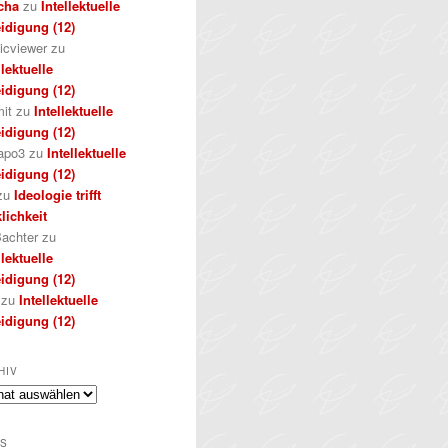
cha
zu
Intellektuelle
idigung (12)
icviewer
zu
llektuelle
idigung (12)
it
zu
Intellektuelle
idigung (12)
apo3
zu
Intellektuelle
idigung (12)
zu
Ideologie trifft
lichkeit
achter
zu
llektuelle
idigung (12)
zu
Intellektuelle
idigung (12)
HIV
iv
S