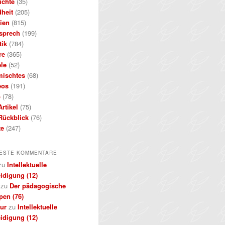
ichte
(35)
dheit
(205)
ien
(815)
sprech
(199)
tik
(784)
re
(365)
ele
(52)
mischtes
(68)
eos
(191)
b
(78)
rtikel
(75)
Rückblick
(76)
te
(247)
ESTE KOMMENTARE
zu
Intellektuelle
idigung (12)
zu
Der pädagogische
pen (76)
kur
zu
Intellektuelle
idigung (12)