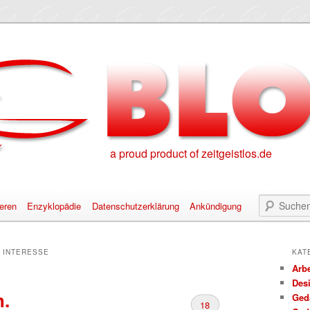
a proud product of zeitgeistlos.de
eren
Enzyklopädie
Datenschutzerklärung
Ankündigung
alt springen
nhalt springen
:
INTERESSE
KAT
Arbe
Des
h.
Ged
18