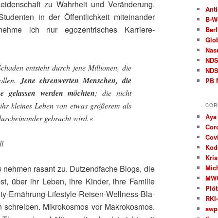
eidenschaft zu Wahrheit und Veränderung.
Anti
udenten in der Öffentlichkeit miteinander
B‑W
nehme ich nur egozentrisches Karriere-
Berl
Glo
Nas
ND
haden entsteht durch jene Millionen, die
NDS
ollen.
Jene ehrenwerten Menschen, die
PB 
e gelassen werden möchten
; die nicht
 ihr kleines Leben von etwas größerem als
COR
Aya
 durcheinander gebracht wird.«
Cor
Covi
ll
Kod
Kris
Mic
s
nehmen rasant zu. Dutzendfache Blogs, die
MW
st, über ihr Leben, ihre Kinder, ihre Familie
Plöt
-Ernährung-Lifestyle-Reisen-Wellness-Bla-
RKI-
n schreiben. Mikrokosmos vor Makrokosmos.
swp