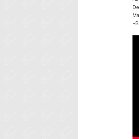
De
Mä
»B