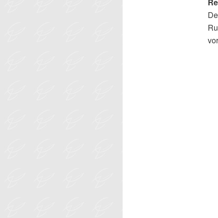
Re
De
Rus
vo