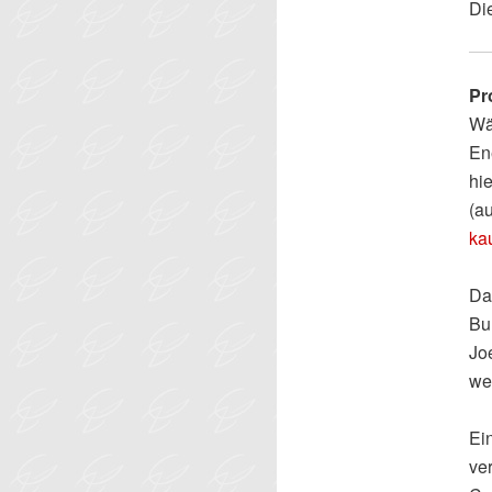
Di
Pr
Wä
Ene
hi
(a
ka
Da
Bu
Joe
we
Ei
ve