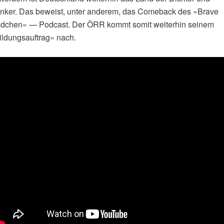
nker. Das beweist, unter anderem, das Comeback des »Brave
dchen« — Podcast. Der ÖRR kommt somit weiterhin seinem
ildungsauftrag« nach.