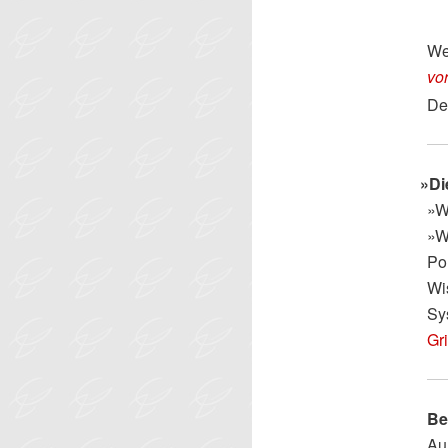
We
vor
Deu
»
Di
»W
»W
Pol
Wi
Sys
Gr
Be
Au