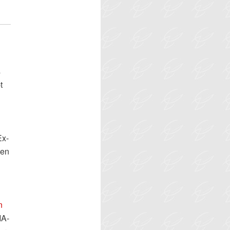
s
t
Ex-
ten
n
IA-