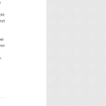
n
cht
nzt
ei
von
.