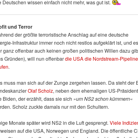
e Deutschen wissen einfach nicht mehr, was gut ist.
ofit und Terror
hrend der größte terroristische Anschlag auf eine deutsche
rgie-Infrastruktur immer noch nicht restlos aufgeklärt ist, und e
er ganz offenbar auch keinen großen politischen Willen dazu gib
us Gründen), will nun offenbar
die USA die Nordstream-Pipeline
ufen
.
s muss man sich auf der Zunge zergehen lassen. Da steht der 
ndeskanzler
Olaf Scholz
, neben dem ehemaligen US-Präsiden
 Biden, der erzählt, dass sie sich
»um NS2 schon kümmern«
rden. Scholz zuckte damals nur mit den Schultern.
nige Monate später wird NS2 in die Luft gesprengt.
Viele Indizie
rweisen auf die USA, Norwegen und England. Die öffentliche C