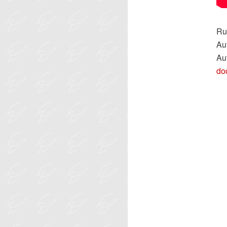
Ru
Auf
Au
do