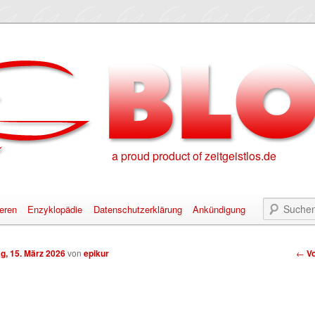
a proud product of zeitgeistlos.de
eren
Enzyklopädie
Datenschutzerklärung
Ankündigung
alt springen
nhalt springen
Bei
g, 15. März 2026
von
epikur
←
Vo