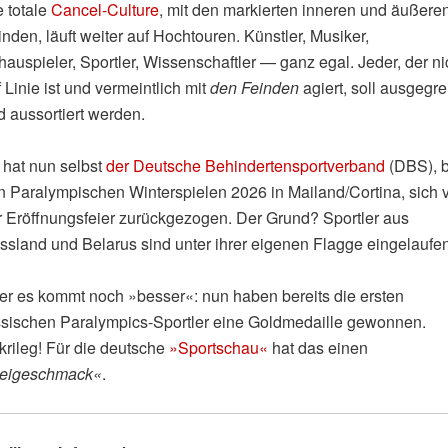
e totale
Cancel-Culture
, mit den markierten inneren und äußere
nden, läuft weiter auf Hochtouren. Künstler, Musiker,
auspieler, Sportler, Wissenschaftler — ganz egal. Jeder, der ni
 Linie ist und vermeintlich mit
den Feinden
agiert, soll ausgegre
d aussortiert werden.
 hat nun selbst
der Deutsche Behindertensportverband
(DBS), b
n Paralympischen Winterspielen 2026 in Mailand/Cortina, sich 
r Eröffnungsfeier zurückgezogen. Der Grund? Sportler aus
ssland und Belarus sind unter ihrer eigenen Flagge eingelaufen
er es kommt noch »besser«: nun haben bereits die ersten
ssischen Paralympics-Sportler eine Goldmedaille gewonnen.
krileg! Für die deutsche
»Sportschau«
hat das einen
eigeschmack«
.