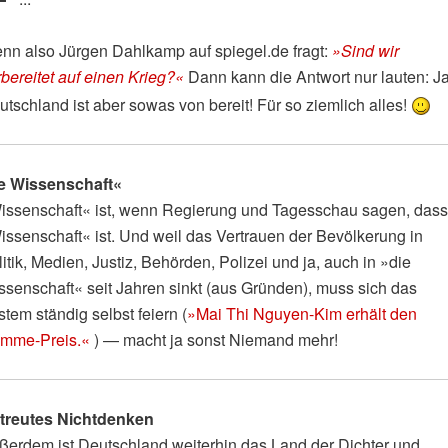
nn also Jürgen Dahlkamp auf spiegel.de fragt:
»Sind wir
bereitet auf einen Krieg?«
Dann kann die Antwort nur lauten: Ja
tschland ist aber sowas von bereit! Für so ziemlich alles!
e Wissenschaft«
issenschaft« ist, wenn Regierung und Tagesschau sagen, dass
issenschaft« ist. Und weil das Vertrauen der Bevölkerung in
itik, Medien, Justiz, Behörden, Polizei und ja, auch in »die
ssenschaft« seit Jahren sinkt (aus Gründen), muss sich das
tem ständig selbst feiern (
»Mai Thi Nguyen-Kim erhält den
imme-Preis.«
) — macht ja sonst Niemand mehr!
treutes Nichtdenken
ßerdem ist Deutschland weiterhin das Land der Dichter und