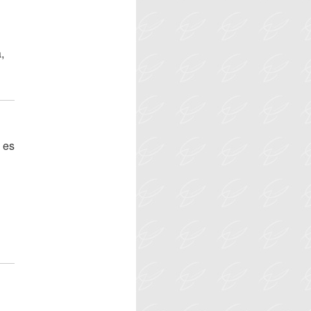
,
 es