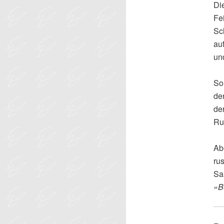
Di
Fei
Sch
auf
un
So
de
de
Ru
Ab
ru
Sa
»B