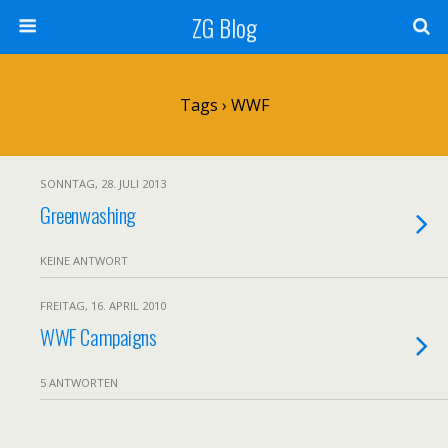
ZG Blog
Tags › WWF
SONNTAG, 28. JULI 2013
Greenwashing
KEINE ANTWORT
FREITAG, 16. APRIL 2010
WWF Campaigns
5 ANTWORTEN