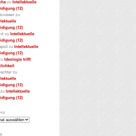
cha
zu
Intellektuelle
idigung (12)
icviewer
zu
llektuelle
idigung (12)
it
zu
Intellektuelle
idigung (12)
apo3
zu
Intellektuelle
idigung (12)
zu
Ideologie trifft
lichkeit
achter
zu
llektuelle
idigung (12)
zu
Intellektuelle
idigung (12)
HIV
iv
S