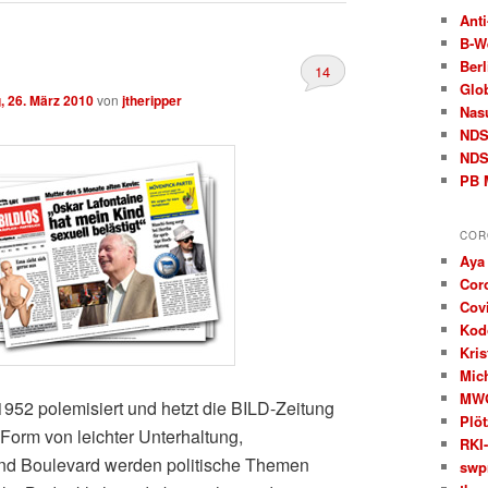
Anti
B‑W
Berl
14
Glo
g, 26. März 2010
von
jtheripper
Nas
ND
NDS
PB 
COR
Aya
Cor
Covi
Kod
Kris
Mic
MW
1952 polemisiert und hetzt die BILD-Zeitung
Plöt
 Form von leichter Unterhaltung,
RKI-
nd Boulevard werden politische Themen
swp