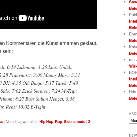
Sas
Bele
Publ
Inte
Bele
Erem
Bele
den Kommentaren die Künstlernamen geklaut.
Kak
 sein:
Bele
mo
Wirk
sh; 0:54 Lakmann; 1:25 Laas Unltd.;
BOB
2:28 Frauenarzt; 3:00 Manny Marc; 3:31
Inte
3 BK; 4:35 Olli Banjo; 5:17 Tarek; 5:49
Bele
Sido; 7:02 Erick Sermon; 7:24 MoTrip;
Udo
Bele
elham; 8:27 Bass Sultan Hengzt; 8:58
Dr. Renz; 10:02 B‑Tight
ARC
Arch
os
|
Verschlagwortet mit
Hip Hop
,
Rap
,
Sido
,
smudo
|
2
NEW