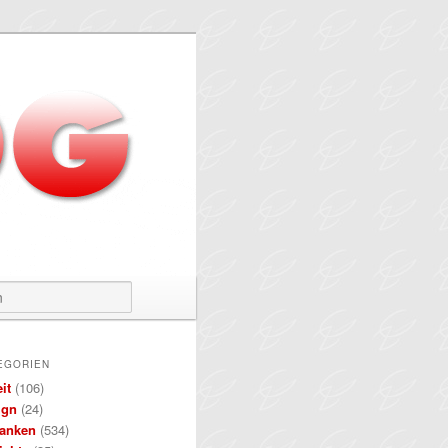
Suchen
EGORIEN
it
(106)
ign
(24)
anken
(534)