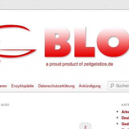
a proud product of zeitgeistlos.de
eren
Enzyklopädie
Datenschutzerklärung
Ankündigung
alt springen
nhalt springen
:
SIDO
KAT
Arbe
Des
Ged
2