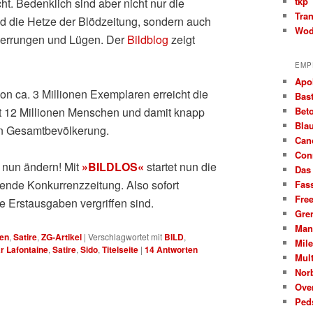
tkp
ht. Bedenklich sind aber nicht nur die
Tra
d die Hetze der Blödzeitung, sondern auch
Wod
zerrungen und Lügen. Der
Bildblog
zeigt
EMP
Apo
von ca. 3 Millionen Exemplaren erreicht die
Bast
Beto
st 12 Millionen Menschen und damit knapp
Bla
n Gesamtbevölkerung.
Can
Con
 nun ändern! Mit
»BILDLOS«
startet nun die
Das
ende Konkurrenzzeitung. Also sofort
Fas
Fre
le Erstausgaben vergriffen sind.
Gre
Man
en
,
Satire
,
ZG-Artikel
|
Verschlagwortet mit
BILD
,
Mil
r Lafontaine
,
Satire
,
Sido
,
Titelseite
|
14
Antworten
Mult
Nor
Ove
Ped