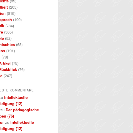
ichte
(35)
dheit
(205)
ien
(815)
sprech
(199)
tik
(784)
re
(365)
ele
(52)
mischtes
(68)
eos
(191)
b
(78)
rtikel
(75)
Rückblick
(76)
te
(247)
ESTE KOMMENTARE
zu
Intellektuelle
idigung (12)
zu
Der pädagogische
pen (76)
kur
zu
Intellektuelle
idigung (12)