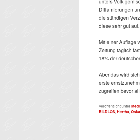
unters Volk gemisc
Diffamierungen un
die ständigen Ver
diese sehr gut auf.
Mit einer Auflage 
Zeitung täglich fa
18% der deutsche
Aber das wird sich
erste ernstzunehm
zugreifen bevor al
Veröffentlicht unter
Medi
BILDLOS
,
Hertha
,
Oska