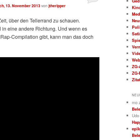
Ged
ch, 13. November 2013
von
jtheripper
Kin
Med
Zeit, über den Tellerrand zu schauen.
Neu
Poli
l in eine andere Richtung. Und wenn es
Sati
 Rap-Compilation gibt, kann man das doch
Spi
Ver
Vid
We
ZG-A
ZG-
Zita
NEU
mo
Bele
Udo
Hap
epi
Bele