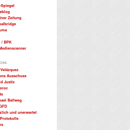
-Spiegel
eblog
iner Zeitung
balbridge
uma
S
 / BPK
Medienscanner
ONA
 Velázquez
ona Ausschuss
d Justiz
oroc
ta
hael Ballweg
GFD
zlich und unerwartet
Protokolle
rs