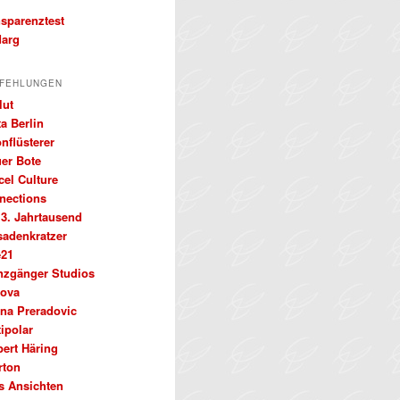
nsparenztest
arg
FEHLUNGEN
lut
a Berlin
nflüsterer
uer Bote
cel Culture
nections
 3. Jahrtausend
sadenkratzer
e21
nzgänger Studios
ova
ena Preradovic
ipolar
bert Häring
rton
s Ansichten