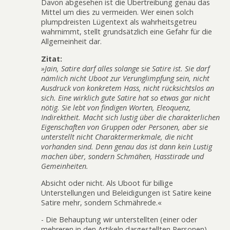
Davon abgesehen ist die Übertreibung genau das
Mittel um dies zu vermeiden. Wer einen solch
plumpdreisten Lügentext als wahrheitsgetreu
wahrnimmt, stellt grundsätzlich eine Gefahr für die
Allgemeinheit dar.
Zitat:
»Jain, Satire darf alles solange sie Satire ist. Sie darf
nämlich nicht Uboot zur Verunglimpfung sein, nicht
Ausdruck von konkretem Hass, nicht rücksichtslos an
sich. Eine wirklich gute Satire hat so etwas gar nicht
nötig. Sie lebt von findigen Worten, Eleoquenz,
Indirektheit. Macht sich lustig über die charakterlichen
Eigenschaften von Gruppen oder Personen, aber sie
unterstellt nicht Charaktermerkmale, die nicht
vorhanden sind. Denn genau das ist dann kein Lustig
machen über, sondern Schmähen, Hasstirade und
Gemeinheiten.
Absicht oder nicht. Als Uboot für billige
Unterstellungen und Beleidigungen ist Satire keine
Satire mehr, sondern Schmährede.«
- Die Behauptung wir unterstellten (einer oder
mehreren in den Artikeln dargestellten Personen)