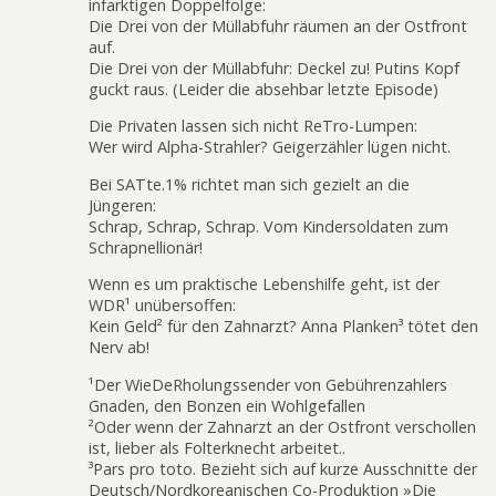
infarktigen Doppelfolge:
Die Drei von der Müllabfuhr räumen an der Ostfront
auf.
Die Drei von der Müllabfuhr: Deckel zu! Putins Kopf
guckt raus. (Leider die absehbar letzte Episode)
Die Privaten lassen sich nicht ReTro-Lumpen:
Wer wird Alpha-Strahler? Geigerzähler lügen nicht.
Bei SATte.1% richtet man sich gezielt an die
Jüngeren:
Schrap, Schrap, Schrap. Vom Kindersoldaten zum
Schrapnellionär!
Wenn es um praktische Lebenshilfe geht, ist der
WDR¹ unübersoffen:
Kein Geld² für den Zahnarzt? Anna Planken³ tötet den
Nerv ab!
¹Der WieDeRholungssender von Gebührenzahlers
Gnaden, den Bonzen ein Wohlgefallen
²Oder wenn der Zahnarzt an der Ostfront verschollen
ist, lieber als Folterknecht arbeitet..
³Pars pro toto. Bezieht sich auf kurze Ausschnitte der
Deutsch/Nordkoreanischen Co-Produktion »Die