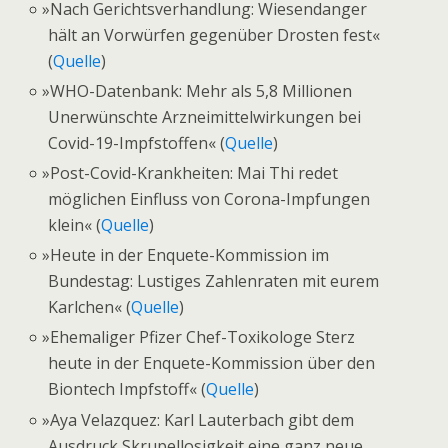
»
Nach Gerichtsverhandlung: Wiesendanger
hält an Vorwürfen gegenüber Drosten fest«
(
Quelle
)
»
WHO-Datenbank: Mehr als 5,8 Millionen
Unerwünschte Arzneimittelwirkungen bei
Covid-19-Impfstoffen« (
Quelle
)
»
Post-Covid-Krankheiten: Mai Thi redet
möglichen Einfluss von Corona-Impfungen
klein« (
Quelle
)
»
Heute in der Enquete-Kommission im
Bundestag: Lustiges Zahlenraten mit eurem
Karlchen« (
Quelle
)
»
Ehemaliger Pfizer Chef-Toxikologe Sterz
heute in der Enquete-Kommission über den
Biontech Impfstoff« (
Quelle
)
»
Aya Velazquez: Karl Lauterbach gibt dem
Ausdruck Skrupellosigkeit eine ganz neue