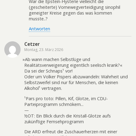
War die Epstein-Hysterie vielleicht die
(gescheiterte) Vornewegverteidigung sinophil
geneigter Kreise gegen das was kommen
musste..?
Antworten
Cetzer
Montag, 23. März 2026
»
Ab wann machen Selbstlüge und
Realitätsverweigerung eigentlich seelisch krank?«
Da sei der Schnaps¹ vor!
Oder um Volker Pispers abzuwandeln: Wahrheit und
Selbstzweifel sind nur für Menschen, die keinen
Alkohol¹ vertragen.
¹Pars pro toto: Pillen, Kif, Glotze, im CDU-
Parteiprogramm schmökern...
—
½OT: Ein Blick durch die Kristall-Glotze aufs
zukünftige Fernsehprogramm
Die ARD erfreut die Zuschauerherzen mit einer