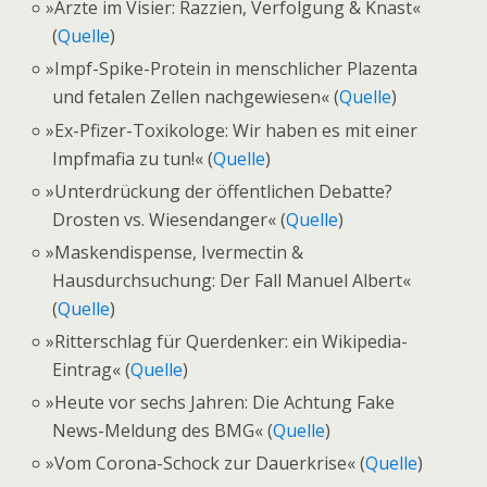
»
Ärzte im Visier: Razzien, Verfolgung & Knast«
(
Quelle
)
»
Impf-Spike-Protein in menschlicher Plazenta
und fetalen Zellen nachgewiesen« (
Quelle
)
»
Ex-Pfizer-Toxikologe: Wir haben es mit einer
Impfmafia zu tun!« (
Quelle
)
»
Unterdrückung der öffentlichen Debatte?
Drosten vs. Wiesendanger« (
Quelle
)
»
Maskendispense, Ivermectin &
Hausdurchsuchung: Der Fall Manuel Albert«
(
Quelle
)
»
Ritterschlag für Querdenker: ein Wikipedia-
Eintrag« (
Quelle
)
»
Heute vor sechs Jahren: Die Achtung Fake
News-Meldung des BMG« (
Quelle
)
»
Vom Corona-Schock zur Dauerkrise« (
Quelle
)