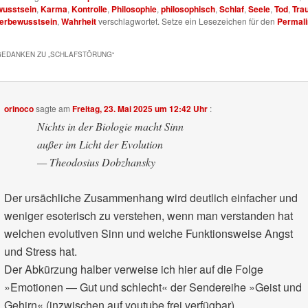
usstsein
,
Karma
,
Kontrolle
,
Philosophie
,
philosophisch
,
Schlaf
,
Seele
,
Tod
,
Tra
erbewusstsein
,
Wahrheit
verschlagwortet. Setze ein Lesezeichen für den
Permali
GEDANKEN ZU „
SCHLAFSTÖRUNG
“
orinoco
sagte am
Freitag, 23. Mai 2025 um 12:42 Uhr
:
Nichts in der Biologie macht Sinn
außer im Licht der Evolution
— Theodosius Dobzhansky
Der ursächliche Zusammenhang wird deutlich einfacher und
weniger esoterisch zu verstehen, wenn man verstanden hat
welchen evolutiven Sinn und welche Funktionsweise Angst
und Stress hat.
Der Abkürzung halber verweise ich hier auf die Folge
»Emotionen — Gut und schlecht« der Sendereihe »Geist und
Gehirn« (inzwischen auf youtube frei verfügbar).