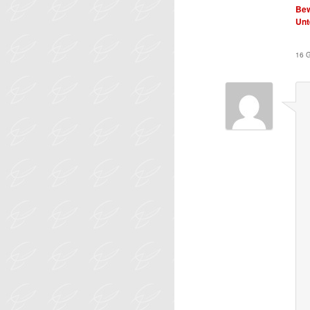
Bew
Unt
16 