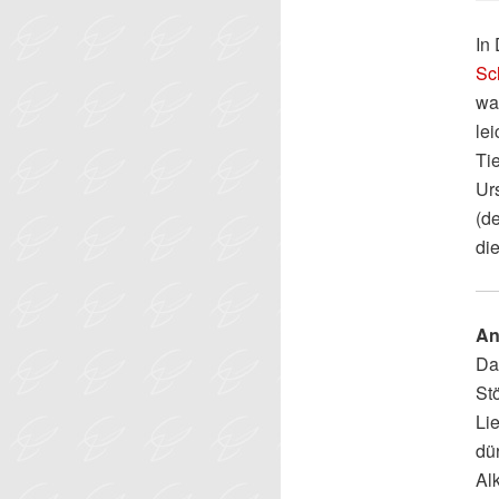
In 
Sc
wa
le
Ti
Ur
(de
die
An
Da
St
Li
dü
Al