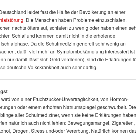
Deutschland leidet fast die Hälfte der Bevölkerung an einer
hlafstörung
. Die Menschen haben Probleme einzuschlafen,
chen nachts öfters auf, schlafen zu wenig oder haben einen seh
ichten Schlaf und kommen damit nicht in die erholende
efschlafphase. Da die Schulmedizin generell sehr wenig an
sachen, dafür viel mehr an Symptombekämpfung interessiert ist
nn nur damit lässt sich Geld verdienen), sind die Erklärungen fü
se deutsche Volkskrankheit auch sehr dürftig.
gst
 wird von einer Fruchtzucker-Unverträglichkeit, von Hormon-
örungen oder einem erhöhten Natriumspiegel geschwurbelt. Die
eblinge aller Schulmediziner, wenn sie keine Erklärungen haben
rfen natürlich auch nicht fehlen: Bewegungsmangel, Zigaretten,
kohol, Drogen, Stress und/oder Vererbung. Natürlich können da