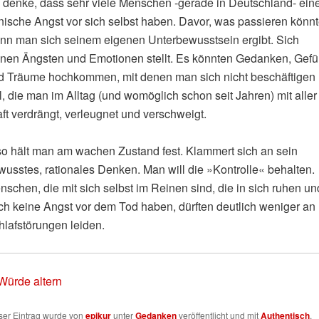
h denke, dass sehr viele Menschen ‑gerade in Deutschland- ein
nische Angst vor sich selbst haben. Davor, was passieren könnt
nn man sich seinem eigenen Unterbewusstsein ergibt. Sich
inen Ängsten und Emotionen stellt. Es könnten Gedanken, Gefü
d Träume hochkommen, mit denen man sich nicht beschäftigen
l, die man im Alltag (und womöglich schon seit Jahren) mit aller
ft verdrängt, verleugnet und verschweigt.
so hält man am wachen Zustand fest. Klammert sich an sein
wusstes, rationales Denken. Man will die »Kontrolle« behalten.
schen, die mit sich selbst im Reinen sind, die in sich ruhen un
ch keine Angst vor dem Tod haben, dürften deutlich weniger an
hlafstörungen leiden.
 Würde altern
ser Eintrag wurde von
epikur
unter
Gedanken
veröffentlicht und mit
Authentisch
,