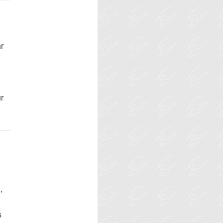
r
r
,
s