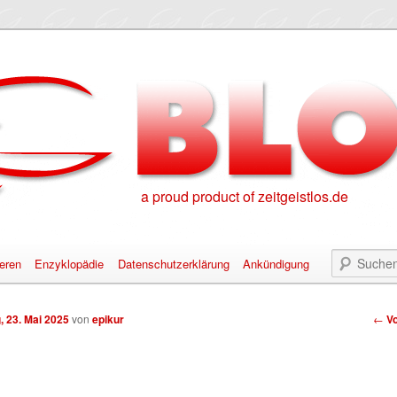
a proud product of zeitgeistlos.de
eren
Enzyklopädie
Datenschutzerklärung
Ankündigung
alt springen
nhalt springen
Bei
, 23. Mai 2025
von
epikur
←
Vo