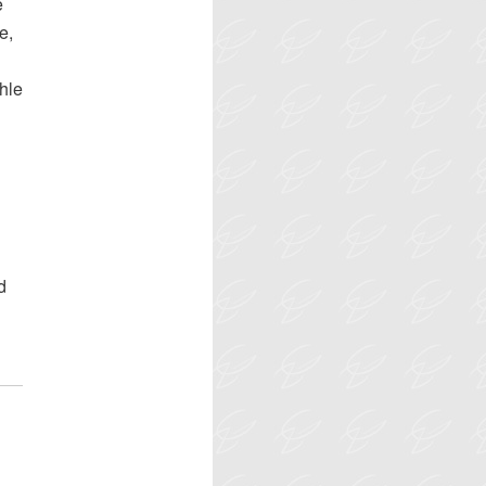
e
e,
hle
d