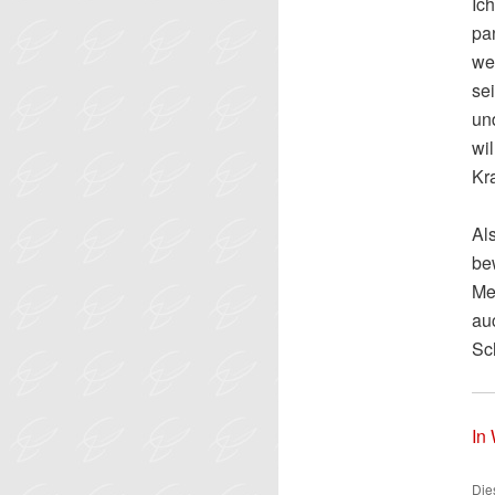
Ic
pa
we
se
un
wil
Kra
Al
be
Men
au
Sc
In
Die