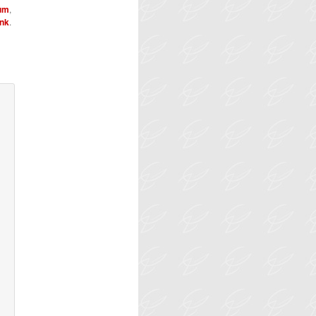
um
,
nk
.