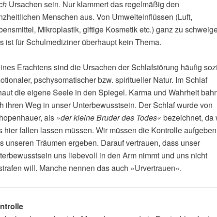
ch
Ursachen sein. Nur klammert das regelmäßig den
nzheitlichen Menschen aus. Von Umwelteinflüssen (Luft,
ensmittel, Mikroplastik, giftige Kosmetik etc.) ganz zu schweig
s ist für Schulmediziner überhaupt kein Thema.
ines Erachtens sind die Ursachen der Schlafstörung häufig sozi
tionaler, pschysomatischer bzw. spiritueller Natur. Im Schlaf
haut die eigene Seele in den Spiegel. Karma und Wahrheit bah
ch ihren Weg in unser Unterbewusstsein. Der Schlaf wurde von
hopenhauer, als
»der kleine Bruder des Todes«
bezeichnet, da 
s hier fallen lassen müssen. Wir müssen die Kontrolle aufgeben
s unseren Träumen ergeben. Darauf vertrauen, dass unser
terbewusstsein uns liebevoll in den Arm nimmt und uns nicht
strafen will. Manche nennen das auch »Urvertrauen«.
ntrolle