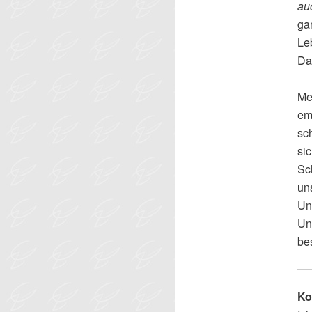
au
ga
Leb
Da
Me
emo
sc
si
Sc
un
Un
Un
be
Ko