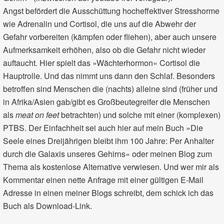
Angst befördert die Ausschüttung hocheffektiver Stresshorme
wie Adrenalin und Cortisol, die uns auf die Abwehr der
Gefahr vorbereiten (kämpfen oder fliehen), aber auch unsere
Aufmerksamkeit erhöhen, also ob die Gefahr nicht wieder
auftaucht. Hier spielt das »Wächterhormon« Cortisol die
Hauptrolle. Und das nimmt uns dann den Schlaf. Besonders
betroffen sind Menschen die (nachts) alleine sind (früher und
in Afrika/Asien gab/gibt es Großbeutegreifer die Menschen
als
meat on feet
betrachten) und solche mit einer (komplexen)
PTBS. Der Einfachheit sei auch hier auf mein Buch »Die
Seele eines Dreijährigen bleibt ihm 100 Jahre: Per Anhalter
durch die Galaxis unseres Gehirns« oder meinen Blog zum
Thema als kostenlose Alternative verwiesen. Und wer mir als
Kommentar einen nette Anfrage mit einer gültigen E‑Mail
Adresse in einen meiner Blogs schreibt, dem schick ich das
Buch als Download-Link.