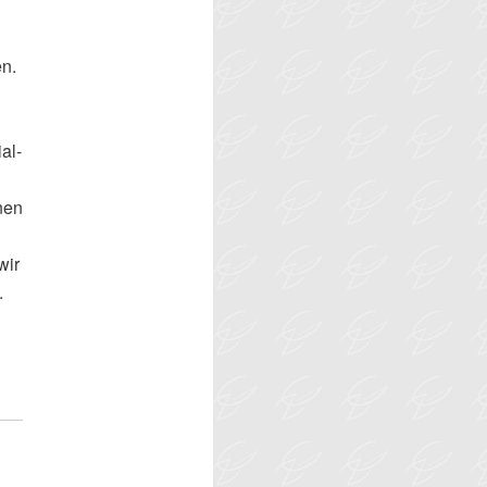
en.
al-
nen
wir
.