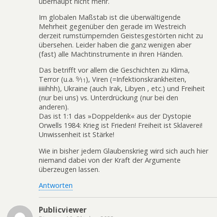
überhaupt nicht mehr.
Im globalen Maßstab ist die überwältigende
Mehrheit gegenüber den gerade im Westreich
derzeit rumstümpernden Geistesgestörten nicht zu
übersehen. Leider haben die ganz wenigen aber
(fast) alle Machtinstrumente in ihren Händen.
Das betrifft vor allem die Geschichten zu Klima,
Terror (u.a.
9
⁄
), Viren (=Infektionskrankheiten,
11
iiiiihhh), Ukraine (auch Irak, Libyen , etc.) und Freiheit
(nur bei uns) vs. Unterdrückung (nur bei den
anderen).
Das ist 1:1 das »Doppeldenk« aus der Dystopie
Orwells 1984: Krieg ist Frieden! Freiheit ist Sklaverei!
Unwissenheit ist Stärke!
Wie in bisher jedem Glaubenskrieg wird sich auch hier
niemand dabei von der Kraft der Argumente
überzeugen lassen.
Antworten
Publicviewer