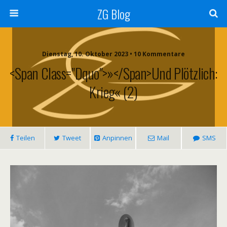
ZG Blog
Dienstag, 10. Oktober 2023 • 10 Kommentare
<span Class="dquo">»</span>Und Plötzlich:
Krieg« (2)
Teilen
Tweet
Anpinnen
Mail
SMS