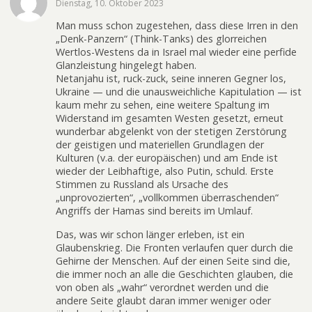
Dienstag, 10. Oktober 2023
Man muss schon zugestehen, dass diese Irren in den
„Denk-Panzern“ (Think-Tanks) des glorreichen
Wertlos-Westens da in Israel mal wieder eine perfide
Glanzleistung hingelegt haben.
Netanjahu ist, ruck-zuck, seine inneren Gegner los,
Ukraine — und die unausweichliche Kapitulation — ist
kaum mehr zu sehen, eine weitere Spaltung im
Widerstand im gesamten Westen gesetzt, erneut
wunderbar abgelenkt von der stetigen Zerstörung
der geistigen und materiellen Grundlagen der
Kulturen (v.a. der europäischen) und am Ende ist
wieder der Leibhaftige, also Putin, schuld. Erste
Stimmen zu Russland als Ursache des
„unprovozierten“, „vollkommen überraschenden“
Angriffs der Hamas sind bereits im Umlauf.
Das, was wir schon länger erleben, ist ein
Glaubenskrieg. Die Fronten verlaufen quer durch die
Gehirne der Menschen. Auf der einen Seite sind die,
die immer noch an alle die Geschichten glauben, die
von oben als „wahr“ verordnet werden und die
andere Seite glaubt daran immer weniger oder