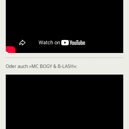
Oder auch »MC BOGY & B‑LASH«: