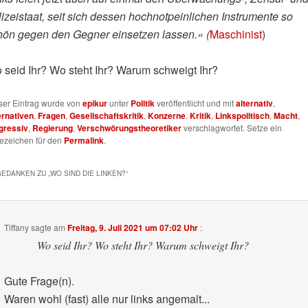
izeistaat, seit sich dessen hochnotpeinlichen Instrumente so
hön gegen den Gegner einsetzen lassen.« (
Maschinist
)
 seid Ihr? Wo steht Ihr? Warum schweigt Ihr?
ser Eintrag wurde von
epikur
unter
Politik
veröffentlicht und mit
alternativ
,
ernativen
,
Fragen
,
Gesellschaftskritik
,
Konzerne
,
Kritik
,
Linkspolitisch
,
Macht
,
gressiv
,
Regierung
,
Verschwörungstheoretiker
verschlagwortet. Setze ein
ezeichen für den
Permalink
.
GEDANKEN ZU „
WO SIND DIE LINKEN?
“
Tiffany
sagte am
Freitag, 9. Juli 2021 um 07:02 Uhr
:
Wo seid Ihr? Wo steht Ihr? Warum schweigt Ihr?
Gute Frage(n).
Waren wohl (fast) alle nur links angemalt...