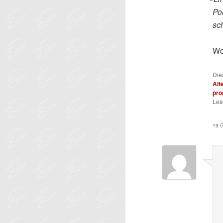
Pol
sc
Wo
Die
Alt
pro
Les
19 