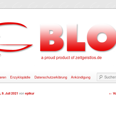
a proud product of zeitgeistlos.de
eren
Enzyklopädie
Datenschutzerklärung
Ankündigung
alt springen
nhalt springen
Bei
, 9. Juli 2021
von
epikur
←
Vo