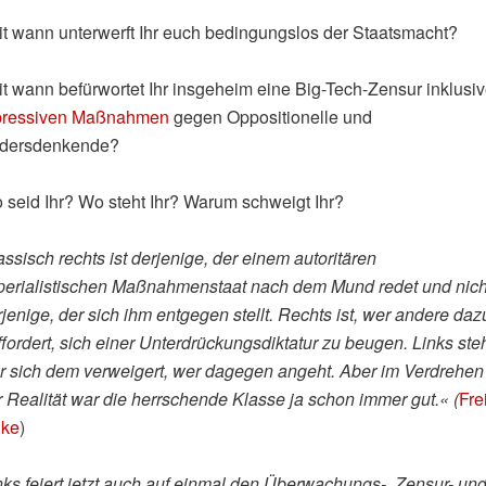
it wann unterwerft Ihr euch bedingungslos der Staatsmacht?
it wann befürwortet Ihr insgeheim eine Big-Tech-Zensur inklusi
pressiven Maßnahmen
gegen Oppositionelle und
dersdenkende?
 seid Ihr? Wo steht Ihr? Warum schweigt Ihr?
assisch rechts ist derjenige, der einem autoritären
perialistischen Maßnahmenstaat nach dem Mund redet und nich
jenige, der sich ihm entgegen stellt. Rechts ist, wer andere daz
fordert, sich einer Unterdrückungsdiktatur zu beugen. Links steh
r sich dem verweigert, wer dagegen angeht. Aber im Verdrehen
r Realität war die herrschende Klasse ja schon immer gut.« (
Fre
nke
)
nks feiert jetzt auch auf einmal den Überwachungs‑, Zensur- un