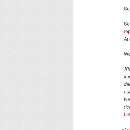
Se
Se
re
An
Wo
»
Kl
im
der
auf
we
de
Li
»
Li