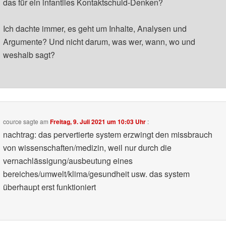
das für ein infantiles Kontaktschuld-Denken?
Ich dachte immer, es geht um Inhalte, Analysen und
Argumente? Und nicht darum, was wer, wann, wo und
weshalb sagt?
cource
sagte am
Freitag, 9. Juli 2021 um 10:03 Uhr
:
nachtrag: das pervertierte system erzwingt den missbrauch
von wissenschaften/medizin, weil nur durch die
vernachlässigung/ausbeutung eines
bereiches/umwelt/klima/gesundheit usw. das system
überhaupt erst funktioniert