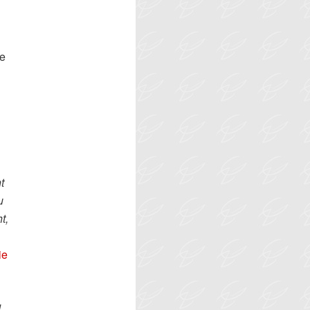
ve
t
u
t,
ie
d