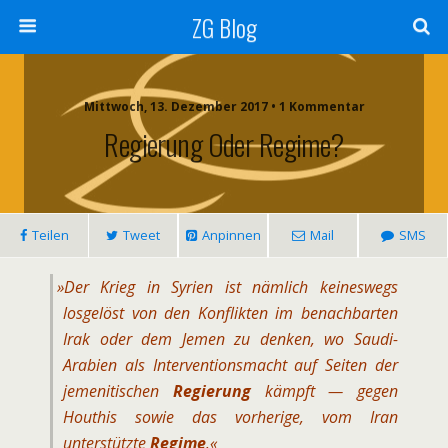
ZG Blog
Mittwoch, 13. Dezember 2017 • 1 Kommentar
Regierung Oder Regime?
Teilen
Tweet
Anpinnen
Mail
SMS
»
Der Krieg in Syrien ist nämlich keineswegs
losgelöst von den Konflikten im benachbarten
Irak oder dem Jemen zu denken, wo Saudi-
Arabien als Interventionsmacht auf Seiten der
jemenitischen
Regierung
kämpft — gegen
Houthis sowie das vorherige, vom Iran
unterstützte
Regime
.«