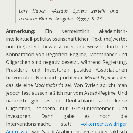
Lars Hauch. »Assads Syrien: zerteilt und
zerstört«. Blätter. Ausgabe
⁄
. S. 27
12
20017
Anmerkung:
Ein vermeintlich akademisch-
intellektuell-politikwissenschaftlicher Text (be)wertet
und (be)urteilt ‑bewusst oder unbewusst- durch die
Konnotation von Begriffen. Regime, Machthaber und
Oligarchen sind negativ besetzt, während Regierung,
Präsident und Investoren positive Assoziationen
hervorrufen. Niemand spricht vom
Merkel-Regime
oder
das sie eine
Machthaberin
sei. Von Syrien spricht man
jedoch fast ausschließlich nur vom Assad-Regime. Und
natürlich gibt es in Deutschland auch keine
Oligarchen, sondern nur Großunternehmer und
Investoren. Dann gäbe es noch die
Interventionsmacht, statt
völkerrechtswidriger
Aggressor
, was Saudi-Arabien im Jemen aber faktisch