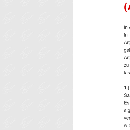
(
In
in
Ar
ge
Ar
zu
la
1.
Sa
Es
ei
ve
wi