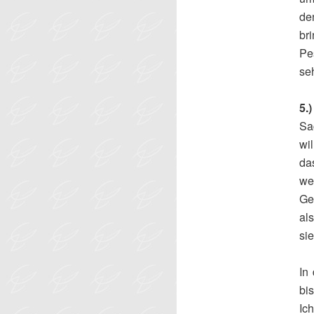
de
br
Pe
se
5
Sa
wi
da
we
Ge
al
si
In
bis
Ic