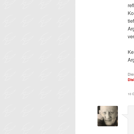
re
Ko
ti
Ar
ve
Ke
Ar
Die
Dis
10 