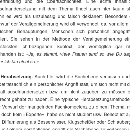
ertreibung und die Oberflächlichkeit. Eine echte inhaltli
seinandersetzung mit dem Thema findet auch hier kaum sta
nn es wird als unzulässig und falsch deklariert. Besonders 
rwurf der Verallgemeinerung wird oft verwendet, da, vor allem 
itischen Behauptungen, Menschen sich persönlich angegrif
hlen. Sie sehen in der Methode der Verallgemeinerung ei
rsteckten ich-bezogenen Subtext, der womöglich gar ni
rhanden ist:
»Ja, es stimmt, viele Frauen sind so wie Du sag
r ich bin nicht so!«
.
)
Herabsetzung.
Auch hier wird die Sachebene verlassen und
det tatsächlich ein persönlicher Angriff statt, um sich nicht mit
halt auseinandersetzen bzw. um nicht zugeben zu müssen ev
recht gehabt zu haben. Eine typische Herabsetzungsmethode 
r Vorwurf der mangelnden Fachkompetenz zu einem Thema, 
 doch kein »Experte«, habe es nicht studiert usw. Beliebt ist 
e Diffamierung als Besserwisser, Klugscheißer oder Schlauberg
 mit einem persönlichen Angriff die Sachebene zu verlassen 