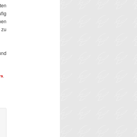
ten
fig
nen
 zu
und
rs
,