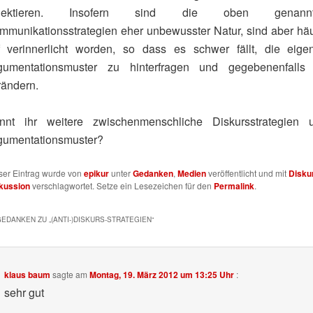
flektieren. Insofern sind die oben genann
mmunikationsstrategien eher unbewusster Natur, sind aber häu
ef verinnerlicht worden, so dass es schwer fällt, die eige
gumentationsmuster zu hinterfragen und gegebenenfalls
rändern.
nnt ihr weitere zwischenmenschliche Diskursstrategien 
gumentationsmuster?
ser Eintrag wurde von
epikur
unter
Gedanken
,
Medien
veröffentlicht und mit
Disku
kussion
verschlagwortet. Setze ein Lesezeichen für den
Permalink
.
GEDANKEN ZU „
(ANTI-)DISKURS-STRATEGIEN
“
klaus baum
sagte am
Montag, 19. März 2012 um 13:25 Uhr
:
sehr gut