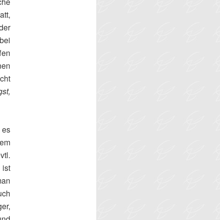
che
tt,
der
bei
fen
nen
cht
st,
 es
 dem
tl.
ist
man
auch
er,
und