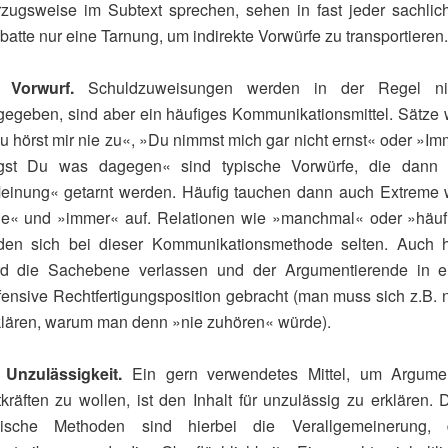
rzugsweise im Subtext sprechen, sehen in fast jeder sachlic
atte nur eine Tarnung, um indirekte Vorwürfe zu transportieren.
) Vorwurf.
Schuldzuweisungen werden in der Regel ni
gegeben, sind aber ein häufiges Kommunikationsmittel. Sätze 
u hörst mir nie zu«, »Du nimmst mich gar nicht ernst« oder »Im
gst Du was dagegen« sind typische Vorwürfe, die dann 
einung« getarnt werden. Häufig tauchen dann auch Extreme 
ie« und »immer« auf. Relationen wie »manchmal« oder »häuf
nden sich bei dieser Kommunikationsmethode selten. Auch h
rd die Sachebene verlassen und der Argumentierende in e
fensive Rechtfertigungsposition gebracht (man muss sich z.B. 
klären, warum man denn »nie zuhören« würde).
) Unzulässigkeit.
Ein gern verwendetes Mittel, um Argume
kräften zu wollen, ist den Inhalt für unzulässig zu erklären. 
pische Methoden sind hierbei die Verallgemeinerung, 