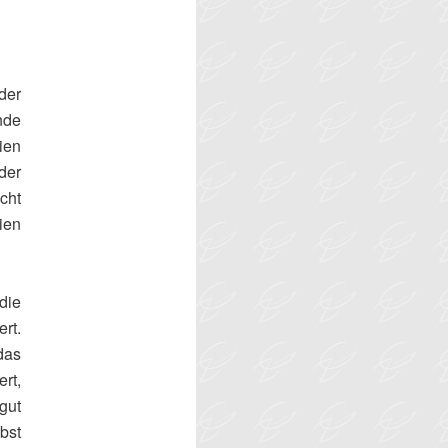
der
nde
ien
der
cht
ien
die
rt.
das
rt,
gut
bst