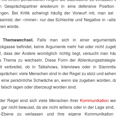
n Gesprächspartner wiederum in eine defensive Position
ingen. Bei Kritik schwingt häufig der Vorwurf mit, man sei 
ssimist, der »immer« nur das Schlechte und Negative in »all
hen würde.
.)
Themawechsel.
Falls man sich in einer argumentati
ckgasse befindet, keine Argumente mehr hat oder nicht zuge
ll, dass der Andere womöglich richtig liegt, versucht man häu
s Thema zu wechseln. Diese Form der Ablenkungsstrategie 
it verbreitet, ob in Talkshows, Interviews oder in Stammtis
sprächen: viele Menschen sind in der Regel zu stolz und sehen
s eine persönliche Schwäche an, wenn sie zugeben würden, d
e falsch lagen oder überzeugt worden sind.
 der Regel sind sich viele Menschen ihrer
Kommunikation
we
 gar nicht bewusst, da sie nicht willens oder in der Lage sind,
h-Ebene zu verlassen und ihre eigene Kommunikation