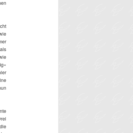
hen
cht
wie
mer
als
wie
ig«
ier
ine
nun
nte
Drei
die