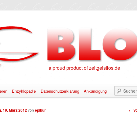
a proud product of zeitgeistlos.de
eren
Enzyklopädie
Datenschutzerklärung
Ankündigung
alt springen
nhalt springen
Bei
, 19. März 2012
von
epikur
←
Vo