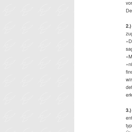
vo
Deb
2.
zu
»D
sa
»M
»n
fi
wi
de
er
3.
ent
ty