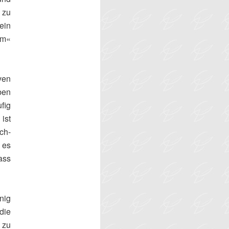
 zu
ein
em«
ven
ben
fig
ist
ch-
 es
ass
nig
 die
 zu