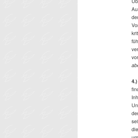
Üb
Au
de
Vo
kr
fü
ve
vo
abe
4.
fin
In
Un
de
sei
di
um