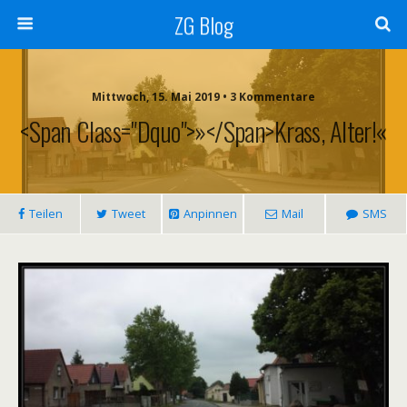
ZG Blog
Mittwoch, 15. Mai 2019 • 3 Kommentare
<span Class="dquo">»</span>Krass, Alter!«
Teilen
Tweet
Anpinnen
Mail
SMS