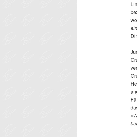
Li
be
wö
ei
Di
Ju
Gr
ve
Gr
He
an
Fä
da
»W
be