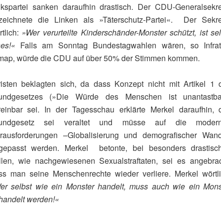
nkspartei sanken daraufhin drastisch. Der CDU-Generalsekre
zeichnete die Linken als »Täterschutz-Partei«. Der Sekre
rtlich:
»Wer verurteilte Kinderschänder-Monster schützt, ist sel
nes!«
Falls am Sonntag Bundestagwahlen wären, so Infrat
map, würde die CDU auf über 50% der Stimmen kommen.
risten beklagten sich, da dass Konzept nicht mit Artikel 1 
undgesetzes (»Die Würde des Menschen ist unantastba
reinbar sei. In der Tagesschau erklärte Merkel daraufhin, 
undgesetz sei veraltet und müsse auf die moder
rausforderungen –Globalisierung und demografischer Wand
gepasst werden. Merkel betonte, bei besonders drastisc
llen, wie nachgewiesenen Sexualstraftaten, sei es angebrac
ss man seine Menschenrechte wieder verliere. Merkel wörtli
er selbst wie ein Monster handelt, muss auch wie ein Mons
handelt werden!«