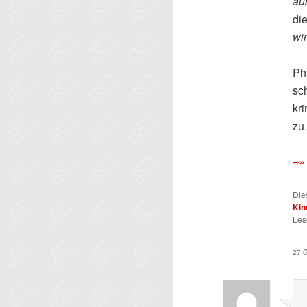
au
di
wi
Ph
sc
kr
zu
–»
Die
Kin
Les
27 