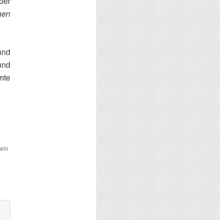
ber
nen
und
und
mte
ein