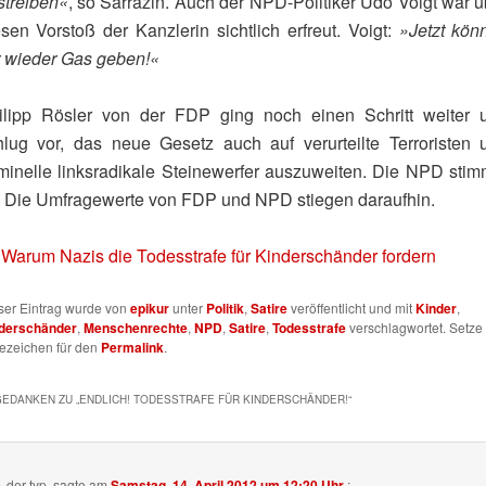
streiben«
, so Sarrazin. Auch der NPD-Politiker Udo Voigt war ü
esen Vorstoß der Kanzlerin sichtlich erfreut. Voigt:
»Jetzt kön
r wieder Gas geben!«
ilipp Rösler von der FDP ging noch einen Schritt weiter 
hlug vor, das neue Gesetz auch auf verurteilte Terroristen 
iminelle linksradikale Steinewerfer auszuweiten. Die NPD stim
. Die Umfragewerte von FDP und NPD stiegen daraufhin.
 Warum Nazis die Todesstrafe für Kinderschänder fordern
ser Eintrag wurde von
epikur
unter
Politik
,
Satire
veröffentlicht und mit
Kinder
,
derschänder
,
Menschenrechte
,
NPD
,
Satire
,
Todesstrafe
verschlagwortet. Setze 
ezeichen für den
Permalink
.
GEDANKEN ZU „
ENDLICH! TODESSTRAFE FÜR KINDERSCHÄNDER!
“
der typ.
sagte am
Samstag, 14. April 2012 um 12:20 Uhr
: