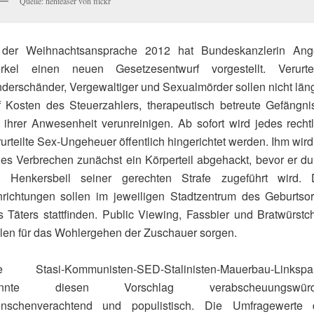
Quelle: henteaser von flickr
 der Weihnachtsansprache 2012 hat Bundeskanzlerin Ang
rkel einen neuen Gesetzesentwurf vorgestellt. Verurtei
nderschänder, Vergewaltiger und Sexualmörder sollen nicht läng
f Kosten des Steuerzahlers, therapeutisch betreute Gefängni
t ihrer Anwesenheit verunreinigen. Ab sofort wird jedes rechtl
urteilte Sex-Ungeheuer öffentlich hingerichtet werden. Ihm wird
des Verbrechen zunächst ein Körperteil abgehackt, bevor er du
n Henkersbeil seiner gerechten Strafe zugeführt wird. 
nrichtungen sollen im jeweiligen Stadtzentrum des Geburtsor
s Täters stattfinden. Public Viewing, Fassbier und Bratwürstc
llen für das Wohlergehen der Zuschauer sorgen.
e Stasi-Kommunisten-SED-Stalinisten-Mauerbau-Linkspar
annte diesen Vorschlag verabscheuungswürdi
nschenverachtend und populistisch. Die Umfragewerte 