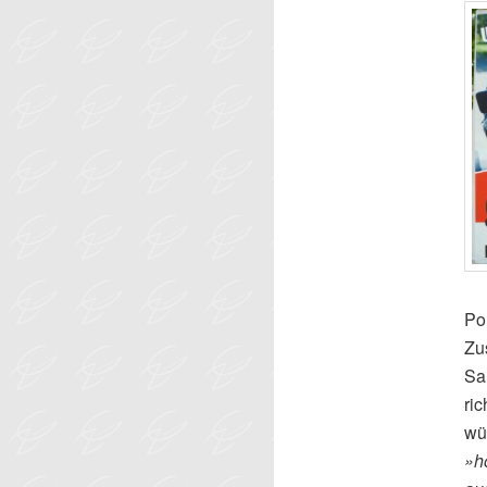
Po
Zu
Sa
ri
wü
»h