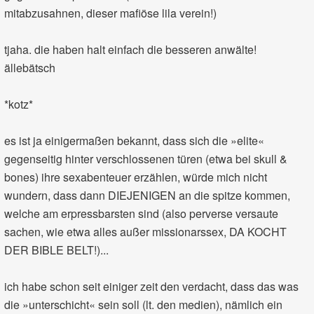
mitabzusahnen, dieser mafiöse lila verein!)
tjaha. die haben halt einfach die besseren anwälte!
ällebätsch
*kotz*
es ist ja einigermaßen bekannt, dass sich die »elite«
gegenseitig hinter verschlossenen türen (etwa bei skull &
bones) ihre sexabenteuer erzählen, würde mich nicht
wundern, dass dann DIEJENIGEN an die spitze kommen,
welche am erpressbarsten sind (also perverse versaute
sachen, wie etwa alles außer missionarssex, DA KOCHT
DER BIBLE BELT!)...
ich habe schon seit einiger zeit den verdacht, dass das was
die »unterschicht« sein soll (lt. den medien), nämlich ein