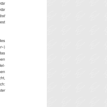
tär
tär
bst
est
des
r«)
das
nen
el-
hen
ht,
ch:
ter