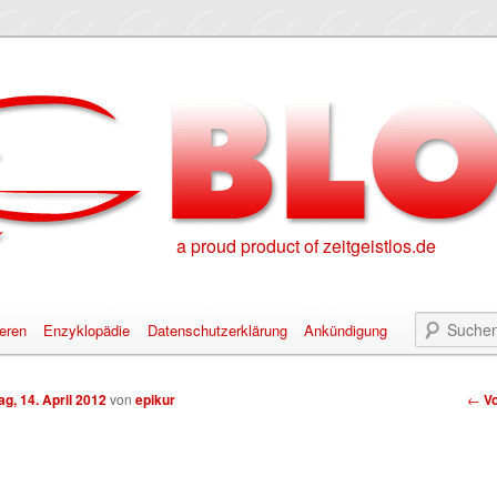
a proud product of zeitgeistlos.de
eren
Enzyklopädie
Datenschutzerklärung
Ankündigung
alt springen
nhalt springen
Bei
g, 14. April 2012
von
epikur
←
Vo