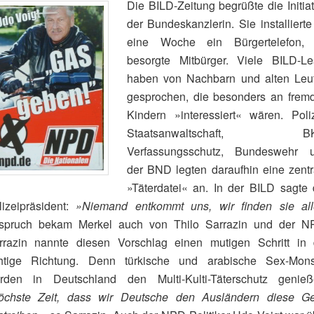
Die BILD-Zeitung begrüßte die Initiat
der Bundeskanzlerin. Sie installierte
eine Woche ein Bürgertelefon, 
besorgte Mitbürger. Viele BILD-Le
haben von Nachbarn und alten Leu
gesprochen, die besonders an frem
Kindern »interessiert« wären. Poliz
Staatsanwaltschaft, BK
Verfassungsschutz, Bundeswehr 
der BND legten daraufhin eine zentr
»Täterdatei« an. In der BILD sagte 
lizeipräsident:
»Niemand entkommt uns, wir finden sie all
spruch bekam Merkel auch von Thilo Sarrazin und der N
rrazin nannte diesen Vorschlag einen mutigen Schritt in 
chtige Richtung. Denn türkische und arabische Sex-Mons
rden in Deutschland den Multi-Kulti-Täterschutz genieß
öchste Zeit, dass wir Deutsche den Ausländern diese G