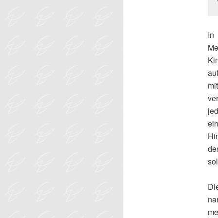
In
Me
Ki
au
mi
ver
je
ei
Hi
de
so
Di
n
me