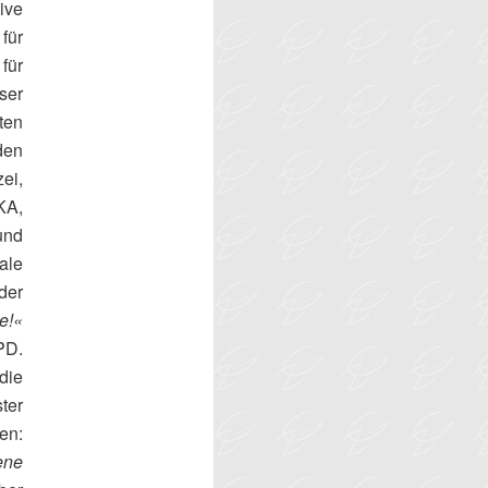
ive
 für
für
ser
ten
den
ei,
A,
und
ale
der
e!«
PD.
die
ter
en:
ene