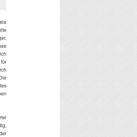
ela
lte
er,
sse
ich
 für
rch
Die
tes
hen
tei
g,
der