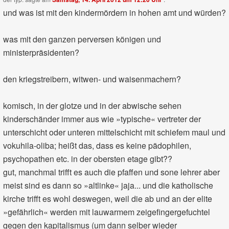
und was ist mit den kindermördern in hohen amt und würden?
was mit den ganzen perversen königen und
ministerpräsidenten?
den kriegstreibern, witwen- und waisenmachern?
komisch, in der glotze und in der abwische sehen
kinderschänder immer aus wie »typische« vertreter der
unterschicht oder unteren mittelschicht mit schiefem maul und
vokuhila-oliba; heißt das, dass es keine pädophilen,
psychopathen etc. in der obersten etage gibt??
gut, manchmal trifft es auch die pfaffen und sone lehrer aber
meist sind es dann so »altlinke« jaja... und die katholische
kirche trifft es wohl deswegen, weil die ab und an der elite
»gefährlich« werden mit lauwarmem zeigefingergefuchtel
gegen den kapitalismus (um dann selber wieder