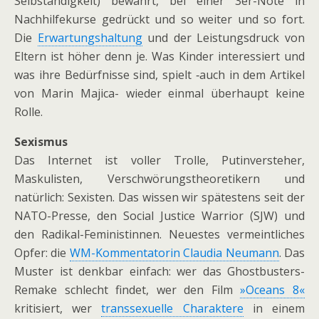
Selbständigkeit) bewahrt, bei einer 3er-Note in
Nachhilfekurse gedrückt und so weiter und so fort.
Die
Erwartungshaltung
und der Leistungsdruck von
Eltern ist höher denn je. Was Kinder interessiert und
was ihre Bedürfnisse sind, spielt ‑auch in dem Artikel
von Marin Majica- wieder einmal überhaupt keine
Rolle.
Sexismus
Das Internet ist voller Trolle, Putinversteher,
Maskulisten, Verschwörungstheoretikern und
natürlich: Sexisten. Das wissen wir spätestens seit der
NATO-Presse, den Social Justice Warrior (SJW) und
den Radikal-Feministinnen. Neuestes vermeintliches
Opfer: die
WM-Kommentatorin Claudia Neumann
. Das
Muster ist denkbar einfach: wer das Ghostbusters-
Remake schlecht findet, wer den Film
»Oceans 8«
kritisiert, wer
transsexuelle Charaktere
in einem