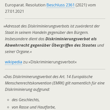
Europarat. Resolution
Beschluss 2361
(2021) vom
27.01.2021
»
Adressat des Diskriminierungsverbots ist zuvörderst der
Staat in seinem Handeln gegenüber den Bürgern.
Insbesondere dient das
Diskriminierungsverbot als
Abwehrrecht gegenüber Übergriffen des Staates
und
seiner Organe.«
wikipedia
zu »Diskriminierungsverbot«
»
Das Dis­kri­mi­ne­r­ungs­ver­bot des Art. 14 Europäische
Menschenrechtskonvention (EMRK) gilt nament­lich für eine
Dis­kri­mi­nie­rung aufgrund:
des Geschlechts,
von Ras­se und Hautfarbe,