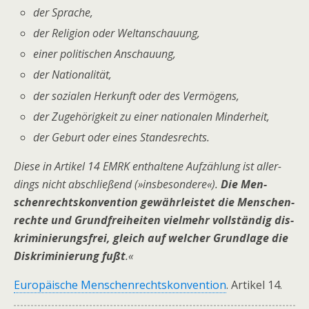
der Spra­che,
der Reli­gi­on oder Weltanschauung,
einer poli­ti­schen Anschauung,
der Natio­na­li­tät,
der sozia­len Her­kunft oder des Vermögens,
der Zuge­hö­rig­keit zu einer natio­na­len Minderheit,
der Geburt oder eines Standesrechts.
Die­se in Arti­kel 14 EMRK ent­hal­te­ne Auf­zäh­lung ist aller­
dings nicht abschlie­ßend (»ins­be­son­de­re«).
Die Men­
schen­rechts­kon­ven­ti­on gewähr­leis­tet die Men­schen­
rech­te und Grund­frei­hei­ten viel­mehr voll­stän­dig dis­
kri­mi­nie­rungs­frei, gleich auf wel­cher Grund­la­ge die
Dis­kri­minie­rung fußt
.«
Europäische Menschenrechtskonvention
. Artikel 14.