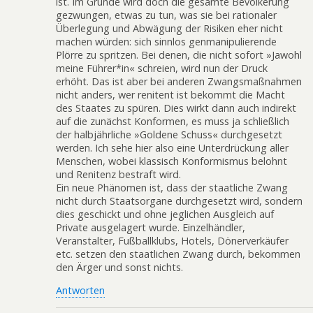
ist. Im Grunde wird doch die gesamte Bevölkerung
gezwungen, etwas zu tun, was sie bei rationaler
Überlegung und Abwägung der Risiken eher nicht
machen würden: sich sinnlos genmanipulierende
Plörre zu spritzen. Bei denen, die nicht sofort »Jawohl
meine Führer*in« schreien, wird nun der Druck
erhöht. Das ist aber bei anderen Zwangsmaßnahmen
nicht anders, wer renitent ist bekommt die Macht
des Staates zu spüren. Dies wirkt dann auch indirekt
auf die zunächst Konformen, es muss ja schließlich
der halbjährliche »Goldene Schuss« durchgesetzt
werden. Ich sehe hier also eine Unterdrückung aller
Menschen, wobei klassisch Konformismus belohnt
und Renitenz bestraft wird.
Ein neue Phänomen ist, dass der staatliche Zwang
nicht durch Staatsorgane durchgesetzt wird, sondern
dies geschickt und ohne jeglichen Ausgleich auf
Private ausgelagert wurde. Einzelhändler,
Veranstalter, Fußballklubs, Hotels, Dönerverkäufer
etc. setzen den staatlichen Zwang durch, bekommen
den Ärger und sonst nichts.
Antworten