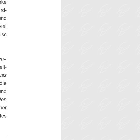
nke
rd-
und
iel
uss
en«
it-
uss
die
und
len
ner
les