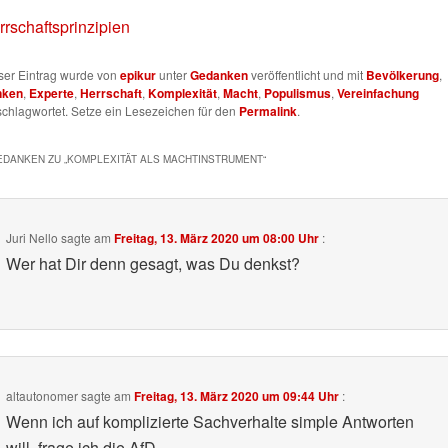
rrschaftsprinzipien
ser Eintrag wurde von
epikur
unter
Gedanken
veröffentlicht und mit
Bevölkerung
,
nken
,
Experte
,
Herrschaft
,
Komplexität
,
Macht
,
Populismus
,
Vereinfachung
schlagwortet. Setze ein Lesezeichen für den
Permalink
.
EDANKEN ZU „
KOMPLEXITÄT ALS MACHTINSTRUMENT
“
Juri Nello
sagte am
Freitag, 13. März 2020 um 08:00 Uhr
:
Wer hat Dir denn gesagt, was Du denkst?
altautonomer
sagte am
Freitag, 13. März 2020 um 09:44 Uhr
:
Wenn ich auf komplizierte Sachverhalte simple Antworten
will, frage ich die AfD.