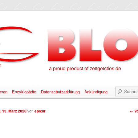
a proud product of zeitgeistlos.de
eren
Enzyklopädie
Datenschutzerklärung
Ankündigung
alt springen
nhalt springen
Bei
g, 13. März 2020
von
epikur
←
Vo