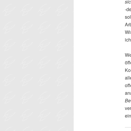
si
‑d
so
Ar
Wi
ich
We
öf
Ko
al
of
an
Be
ve
ei