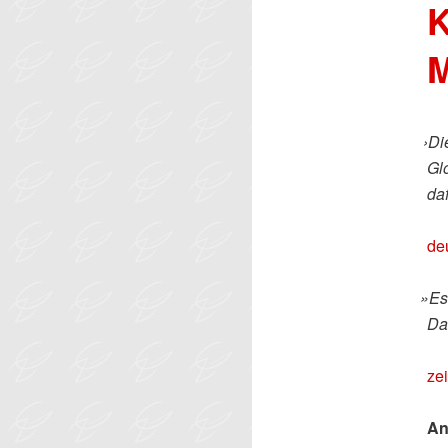
K
M
›
Di
Gl
da
de
»
Es
Das
zei
An