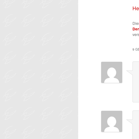
He
Die
De
ver
9 G