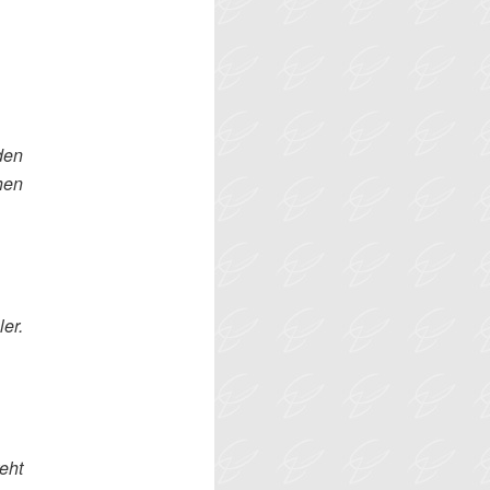
den
hen
er.
eht