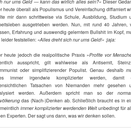
ch nur ums Geld — kann das wirlich alles sein?«
Dieser Geda
er heute überall als Populismus und Vereinfachung diffamiert wi
llte mir dann schrittweise via Schule, Ausbildung, Studium 
beitsleben ausgetrieben werden. Nun, mit rund 40 Jahren, v
ssen, Erfahrung und auswendig gelerntem Bullshit im Kopf, m
 leider feststellen:
»Alles dreht sich nur ums Geld!« :jaja:
r heute jedoch die realpolitische Praxis
»Profite vor Mensch
fentlich ausspricht, gilt wahlweise als Antisemit, Steinze
mmunist oder simplifizierender Populist. Genau deshalb
m
les immer irgendwie komplizierter werden, damit 
fensichtlichen Tatsachen von Niemanden mehr gesehen 
alysiert werden. Außerdem spricht man so der
norma
völkerung
das (Nach-)Denken ab. Schließlich braucht es in ei
rmeintlich
immer komplizierter werdenden Welt
unbedingt für al
nen Experten. Der sagt uns dann, was wir denken sollen.