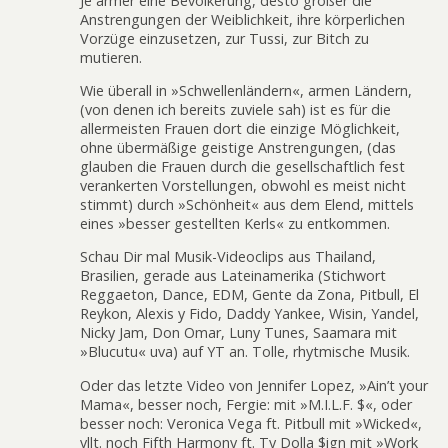
Je ärmer eine Bevölkerung, desto größer die
Anstrengungen der Weiblichkeit, ihre körperlichen
Vorzüge einzusetzen, zur Tussi, zur Bitch zu
mutieren.
Wie überall in »Schwellenländern«, armen Ländern,
(von denen ich bereits zuviele sah) ist es für die
allermeisten Frauen dort die einzige Möglichkeit,
ohne übermäßige geistige Anstrengungen, (das
glauben die Frauen durch die gesellschaftlich fest
verankerten Vorstellungen, obwohl es meist nicht
stimmt) durch »Schönheit« aus dem Elend, mittels
eines »besser gestellten Kerls« zu entkommen.
Schau Dir mal Musik-Videoclips aus Thailand,
Brasilien, gerade aus Lateinamerika (Stichwort
Reggaeton, Dance, EDM, Gente da Zona, Pitbull, El
Reykon, Alexis y Fido, Daddy Yankee, Wisin, Yandel,
Nicky Jam, Don Omar, Luny Tunes, Saamara mit
»Blucutu« uva) auf YT an. Tolle, rhytmische Musik.
Oder das letzte Video von Jennifer Lopez, »Ain’t your
Mama«, besser noch, Fergie: mit »M.I.L.F. $«, oder
besser noch: Veronica Vega ft. Pitbull mit »Wicked«,
vllt. noch Fifth Harmony ft. Ty Dolla $ign mit »Work