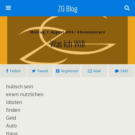
ZG Blog
Montag, 1. August 2016 • 4 Kommentare
Was Ich Will
Teilen
Tweet
Anpinnen
Mail
SMS
hübsch sein
einen nützlichen
Idioten
finden
Geld
Auto
Haus