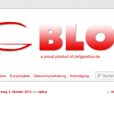
a proud product of zeitgeistlos.de
eren
Enzyklopädie
Datenschutzerklärung
Ankündigung
alt springen
nhalt springen
Bei
stag, 3. Oktober 2013
von
epikur
←
Vo