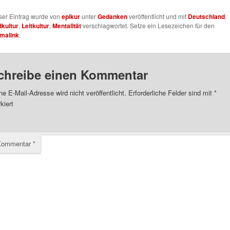
ser Eintrag wurde von
epikur
unter
Gedanken
veröffentlicht und mit
Deutschland
,
dkultur
,
Leitkultur
,
Mentalität
verschlagwortet. Setze ein Lesezeichen für den
malink
.
chreibe einen Kommentar
ne E-Mail-Adresse wird nicht veröffentlicht.
Erforderliche Felder sind mit
*
kiert
Kommentar
*