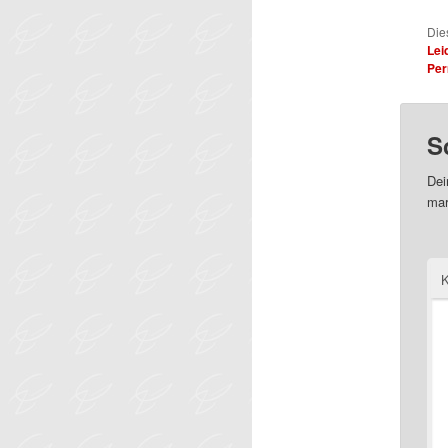
Die
Lei
Per
S
Dei
mar