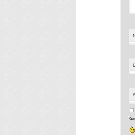
E
W
Kom