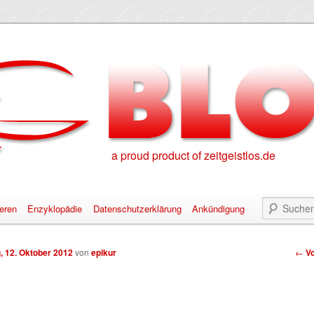
a proud product of zeitgeistlos.de
eren
Enzyklopädie
Datenschutzerklärung
Ankündigung
alt springen
nhalt springen
Bei
g, 12. Oktober 2012
von
epikur
←
Vo