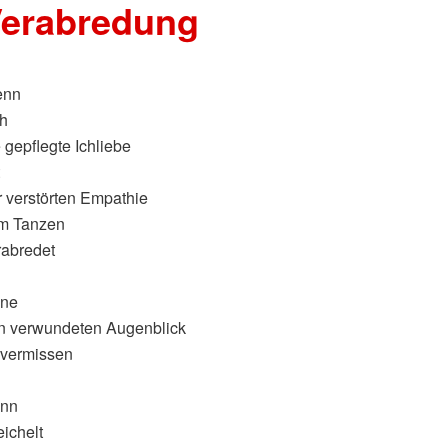
erabredung
nn
ch
 gepflegte Ichliebe
r verstörten Empathie
m Tanzen
rabredet
ne
n verwundeten Augenblick
 vermissen
nn
eichelt