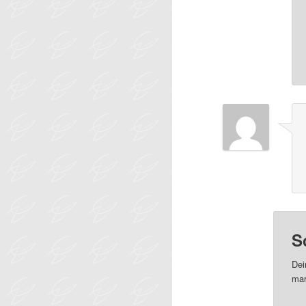
S
Dei
mar