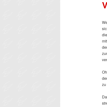
V
We
si
die
mit
de
zu
ve
Oh
de
zu
Da
str