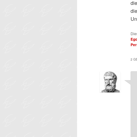
di
di
Un
Die
Ego
Per
2 G