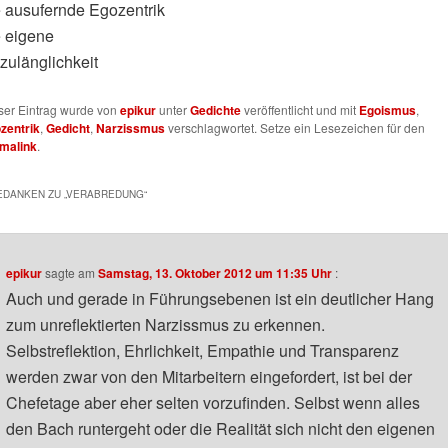
e ausufernde Egozentrik
e eigene
zulänglichkeit
ser Eintrag wurde von
epikur
unter
Gedichte
veröffentlicht und mit
Egoismus
,
zentrik
,
Gedicht
,
Narzissmus
verschlagwortet. Setze ein Lesezeichen für den
malink
.
EDANKEN ZU „
VERABREDUNG
“
epikur
sagte am
Samstag, 13. Oktober 2012 um 11:35 Uhr
:
Auch und gerade in Führungsebenen ist ein deutlicher Hang
zum unreflektierten Narzissmus zu erkennen.
Selbstreflektion, Ehrlichkeit, Empathie und Transparenz
werden zwar von den Mitarbeitern eingefordert, ist bei der
Chefetage aber eher selten vorzufinden. Selbst wenn alles
den Bach runtergeht oder die Realität sich nicht den eigenen