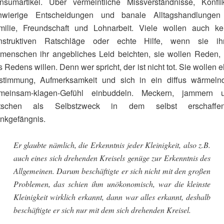
nsumartikel. Über vermeintliche Missverständnisse, Konflik
hwierige Entscheidungen und banale Alltagshandlungen
milie, Freundschaft und Lohnarbeit. Viele wollen auch ke
nstruktiven Ratschläge oder echte Hilfe, wenn sie ih
tmenschen ihr angebliches Leid beichten, sie wollen Reden,
 Redens willen. Denn wer spricht, der ist nicht tot. Sie wollen 
stimmung, Aufmerksamkeit und sich in ein diffus wärmeln
meinsam-klagen-Gefühl einbuddeln. Meckern, jammern 
atschen als Selbstzweck in dem selbst erschaffe
nkgefängnis.
Er glaubte nämlich, die Erkenntnis jeder Kleinigkeit, also z.B.
auch eines sich drehenden Kreisels genüge zur Erkenntnis des
Allgemeinen. Darum beschäftigte er sich nicht mit den großen
Problemen, das schien ihm unökonomisch, war die kleinste
Kleinigkeit wirklich erkannt, dann war alles erkannt, deshalb
beschäftigte er sich nur mit dem sich drehenden Kreisel.