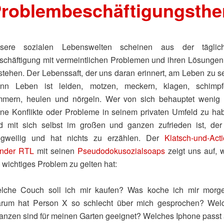
roblembeschäftigungsthe
sere sozialen Lebenswelten scheinen aus der täglic
schäftigung mit vermeintlichen Problemen und ihren Lösungen
stehen. Der Lebenssaft, der uns daran erinnert, am Leben zu se
nn Leben ist leiden, motzen, meckern, klagen, schimpf
mmern, heulen und nörgeln. Wer von sich behauptet wenig 
ine Konflikte oder Probleme in seinem privaten Umfeld zu ha
d mit sich selbst im großen und ganzen zufrieden ist, der 
ngweilig und hat nichts zu erzählen. Der
Klatsch-und-Acti
nder RTL
mit seinen
Pseudodokusozialsoaps
zeigt uns auf, 
 wichtiges Problem zu gelten hat:
lche Couch soll ich mir kaufen? Was koche ich mir morg
rum hat Person X so schlecht über mich gesprochen? Wel
lanzen sind für meinen Garten geeignet? Welches Iphone passt