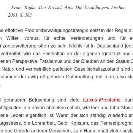
- Franz Kafka, Der Kreisel, Aus: Die Erzählungen, Fischer
2001, S. 383
ne effektive Problembewältigungsstrategie setzt in der Regel a
n Willen voraus, für echte Veränderungen und für e
rizonterweiterung offen zu sein. Nichts ist in Deutschland jed
 verbreitet, wie das Festhalten an der eigenen Ignoranz und 
genen Perspektive. Fatalismus und der Glauben an den Status 
s Natur- und vermeintlich perfekten Gesellschaftszustand sind 
ndament der ewig nörgelnden Opferhaltung: ich rede, also kl
.
i genauerer Betrachtung sind viele
(Luxus-)Probleme
, ban
htigkeiten, die davon ablenken sollen, wie leer und inhaltslos
gene Leben eigentlich ist. Wenn der sich ständig wiederhole
ltagsstress, die Lohnarbeit, Geld, Konsum, das Fernsehprogr
er das Gerede anderer Menschen, zum Hauptinhalt vieler sozia