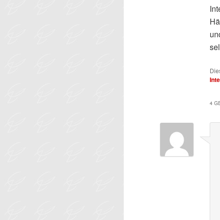
In
Hä
un
se
Die
Int
4 G