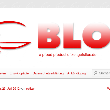
a proud product of zeitgeistlos.de
eren
Enzyklopädie
Datenschutzerklärung
Ankündigung
alt springen
nhalt springen
Bei
, 23. Juli 2012
von
epikur
←
Vo