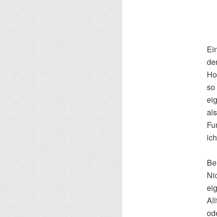
Ei
de
Ho
so
ei
al
Fu
ich
Be
Nic
ei
Al
od