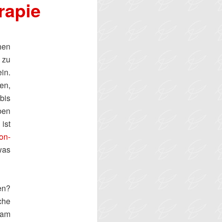
rapie
hen
 zu
in.
en,
bis
ben
ist
on-
was
en?
che
 am