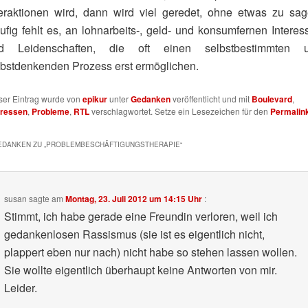
teraktionen wird, dann wird viel geredet, ohne etwas zu sag
ufig fehlt es, an lohnarbeits‑, geld- und konsumfernen Interes
d Leidenschaften, die oft einen selbstbestimmten 
lbstdenkenden Prozess erst ermöglichen.
ser Eintrag wurde von
epikur
unter
Gedanken
veröffentlicht und mit
Boulevard
,
eressen
,
Probleme
,
RTL
verschlagwortet. Setze ein Lesezeichen für den
Permalin
EDANKEN ZU „
PROBLEMBESCHÄFTIGUNGSTHERAPIE
“
susan
sagte am
Montag, 23. Juli 2012 um 14:15 Uhr
:
Stimmt, ich habe gerade eine Freundin verloren, weil ich
gedankenlosen Rassismus (sie ist es eigentlich nicht,
plappert eben nur nach) nicht habe so stehen lassen wollen.
Sie wollte eigentlich überhaupt keine Antworten von mir.
Leider.