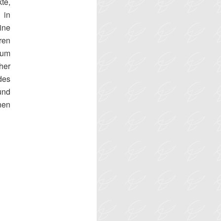
te,
 in
ine
ren
 um
eher
des
und
nen