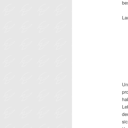
be
Lau
Un
pr
hab
Le
d
si