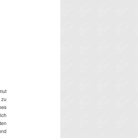
mut
 zu
ches
ich
ten
und