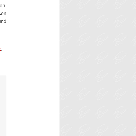
en.
sen
und
k
.