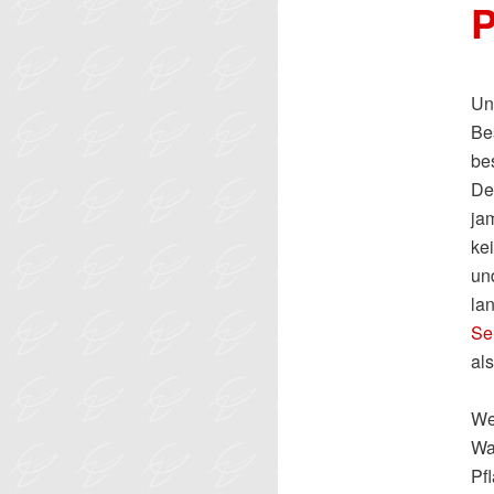
P
Un
Be
be
De
ja
ke
un
la
Se
als
We
Wa
Pf