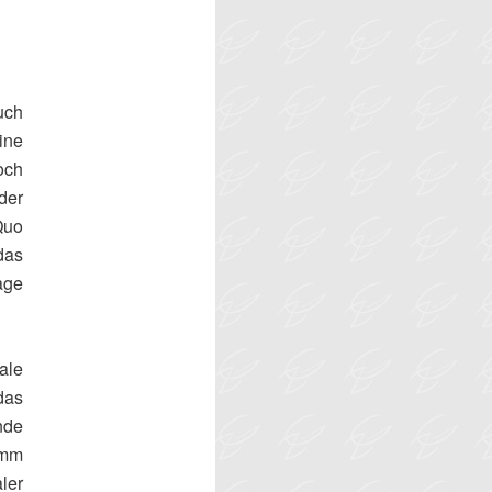
uch
ine
och
der
Quo
das
age
ale
 das
nde
amm
ler