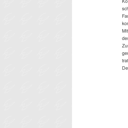
Ko
sc
Fa
ko
Mi
des
Zu
ge
tr
De