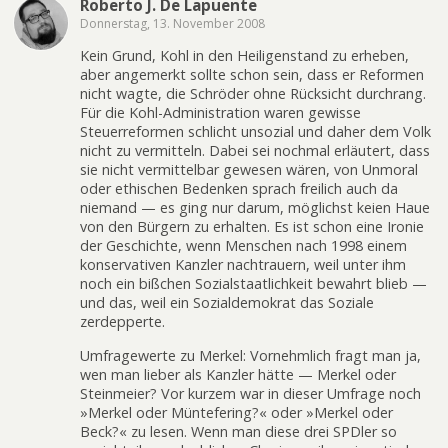
Roberto J. De Lapuente
Donnerstag, 13. November 2008
Kein Grund, Kohl in den Heiligenstand zu erheben,
aber angemerkt sollte schon sein, dass er Reformen
nicht wagte, die Schröder ohne Rücksicht durchrang.
Für die Kohl-Administration waren gewisse
Steuerreformen schlicht unsozial und daher dem Volk
nicht zu vermitteln. Dabei sei nochmal erläutert, dass
sie nicht vermittelbar gewesen wären, von Unmoral
oder ethischen Bedenken sprach freilich auch da
niemand — es ging nur darum, möglichst keien Haue
von den Bürgern zu erhalten. Es ist schon eine Ironie
der Geschichte, wenn Menschen nach 1998 einem
konservativen Kanzler nachtrauern, weil unter ihm
noch ein bißchen Sozialstaatlichkeit bewahrt blieb —
und das, weil ein Sozialdemokrat das Soziale
zerdepperte.
Umfragewerte zu Merkel: Vornehmlich fragt man ja,
wen man lieber als Kanzler hätte — Merkel oder
Steinmeier? Vor kurzem war in dieser Umfrage noch
»Merkel oder Müntefering?« oder »Merkel oder
Beck?« zu lesen. Wenn man diese drei SPDler so