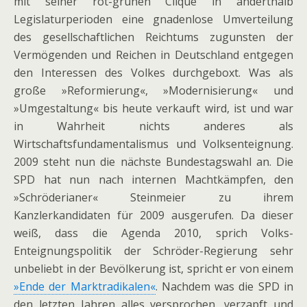
mit seiner rot-grünen Clique in anderthalb
Legislaturperioden eine gnadenlose Umverteilung
des gesellschaftlichen Reichtums zugunsten der
Vermögenden und Reichen in Deutschland entgegen
den Interessen des Volkes durchgeboxt. Was als
große »Reformierung«, »Modernisierung« und
»Umgestaltung« bis heute verkauft wird, ist und war
in Wahrheit nichts anderes als
Wirtschaftsfundamentalismus und Volksenteignung.
2009 steht nun die nächste Bundestagswahl an. Die
SPD hat nun nach internen Machtkämpfen, den
»Schröderianer« Steinmeier zu ihrem
Kanzlerkandidaten für 2009 ausgerufen. Da dieser
weiß, dass die Agenda 2010, sprich Volks-
Enteignungspolitik der Schröder-Regierung sehr
unbeliebt in der Bevölkerung ist, spricht er von einem
»Ende der Marktradikalen«
. Nachdem was die SPD in
den letzten Jahren alles versprochen, verzapft und