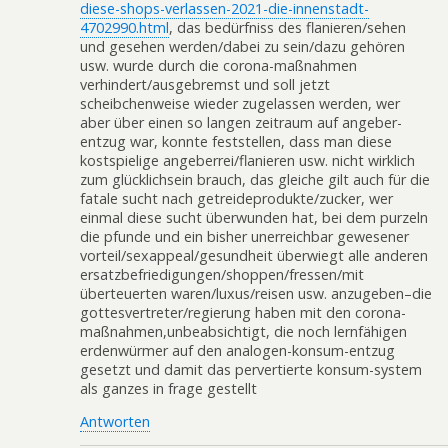
diese-shops-verlassen-2021-die-innenstadt-
4702990.html
, das bedürfniss des flanieren/sehen
und gesehen werden/dabei zu sein/dazu gehören
usw. wurde durch die corona-maßnahmen
verhindert/ausgebremst und soll jetzt
scheibchenweise wieder zugelassen werden, wer
aber über einen so langen zeitraum auf angeber-
entzug war, konnte feststellen, dass man diese
kostspielige angeberrei/flanieren usw. nicht wirklich
zum glücklichsein brauch, das gleiche gilt auch für die
fatale sucht nach getreideprodukte/zucker, wer
einmal diese sucht überwunden hat, bei dem purzeln
die pfunde und ein bisher unerreichbar gewesener
vorteil/sexappeal/gesundheit überwiegt alle anderen
ersatzbefriedigungen/shoppen/fressen/mit
überteuerten waren/luxus/reisen usw. anzugeben–die
gottesvertreter/regierung haben mit den corona-
maßnahmen,unbeabsichtigt, die noch lernfähigen
erdenwürmer auf den analogen-konsum-entzug
gesetzt und damit das pervertierte konsum-system
als ganzes in frage gestellt
Antworten