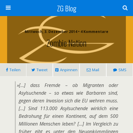
ZG Blog
Mittwoch, 3. Dezember 2014 • 4 Kommentare
Zombie Nation
Teilen
Tweet
Anpinnen
Mail
SMS
»
[...] dass Fremde – ob Migranten oder
Asylsuchende – so etwas wie Barbaren sind,
gegen deren Invasion sich die EU wehren muss.
[...] Sind 113.000 Asylsuchende wirklich eine
Bedrohung für einen Kontinent, auf dem 500
Millionen Menschen leben? [...] Im Vergleich zu
früher gibt es unter den Neuankömmlingen