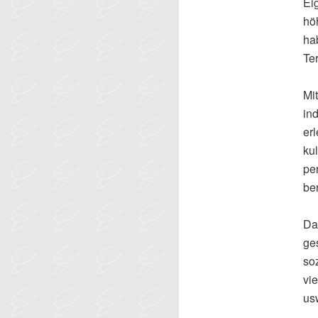
Ei
hö
ha
Ter
Mi
in
er
ku
pe
be
D
ge
so
vi
usw