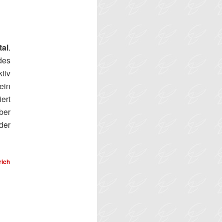
tal
.
des
tiv
ein
ert
ber
der
rich