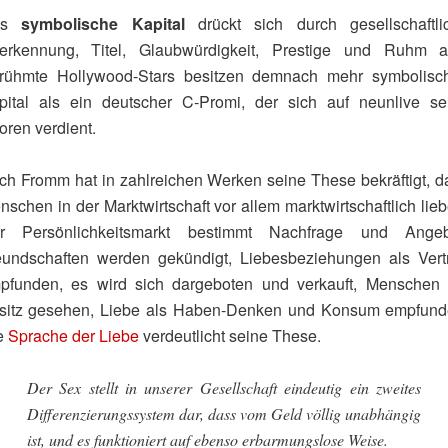
as
symbolische Kapital
drückt sich durch gesellschaftli
erkennung, Titel, Glaubwürdigkeit, Prestige und Ruhm a
rühmte Hollywood-Stars besitzen demnach mehr symbolisc
pital als ein deutscher C‑Promi, der sich auf neunlive se
oren verdient.
ich Fromm hat in zahlreichen Werken seine These bekräftigt, d
schen in der Marktwirtschaft vor allem marktwirtschaftlich lie
r Persönlichkeitsmarkt bestimmt Nachfrage und Angeb
eundschaften werden gekündigt, Liebesbeziehungen als Vert
pfunden, es wird sich dargeboten und verkauft, Menschen 
sitz gesehen, Liebe als Haben-Denken und Konsum empfund
e
Sprache der Liebe
verdeutlicht seine These.
Der Sex stellt in unserer Gesellschaft eindeutig ein zweites
Differenzierungssystem dar, dass vom Geld völlig unabhängig
ist, und es funktioniert auf ebenso erbarmungslose Weise.