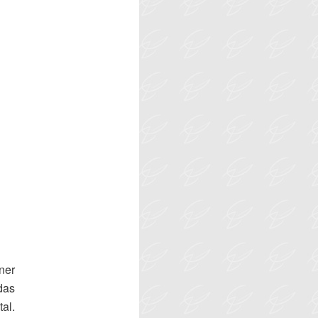
ner
das
al.