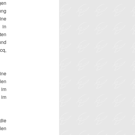
igen
ung
eine
 in
ten
und
cq,
ine
len
 im
 im
die
len