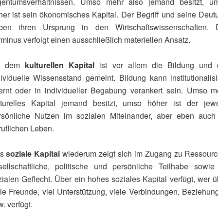
gentumsverhältnissen. Umso mehr also jemand besitzt, u
her ist sein ökonomisches Kapital. Der Begriff und seine Deut
ben ihren Ursprung in den Wirtschaftswissenschaften. 
minus verfolgt einen ausschließlich materiellen Ansatz.
t dem
kulturellen Kapital
ist vor allem die Bildung und 
dividuelle Wissensstand gemeint. Bildung kann institutionalisie
lernt oder in individueller Begabung verankert sein. Umso m
lturelles Kapital jemand besitzt, umso höher ist der jewe
rsönliche Nutzen im sozialen Miteinander, aber eben auch
ruflichen Leben.
as
soziale Kapital
wiederum zeigt sich im Zugang zu Ressourc
sellschaftliche, politische und persönliche Teilhabe sowie
zialen Geflecht. Über ein hohes soziales Kapital verfügt, wer ü
ele Freunde, viel Unterstützung, viele Verbindungen, Beziehun
. verfügt.