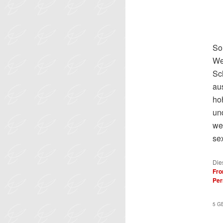
So
We
Sc
au
ho
un
we
se
Die
Fr
Per
5 G