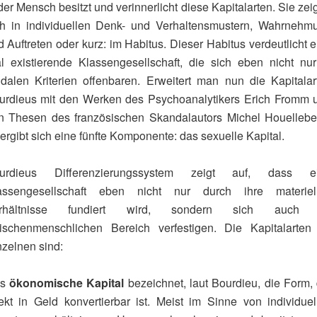
er Mensch besitzt und verinnerlicht diese Kapitalarten. Sie ze
ch in individuellen Denk- und Verhaltensmustern, Wahrnehm
 Auftreten oder kurz: im Habitus. Dieser Habitus verdeutlicht 
al existierende Klassengesellschaft, die sich eben nicht nur
udalen Kriterien offenbaren. Erweitert man nun die Kapitalar
urdieus mit den Werken des Psychoanalytikers Erich Fromm 
n Thesen des französischen Skandalautors Michel Houellebe
ergibt sich eine fünfte Komponente: das sexuelle Kapital.
urdieus Differenzierungssystem zeigt auf, dass e
assengesellschaft eben nicht nur durch ihre materiel
rhältnisse fundiert wird, sondern sich auch
ischenmenschlichen Bereich verfestigen. Die Kapitalarten
nzelnen sind:
as
ökonomische Kapital
bezeichnet, laut Bourdieu, die Form, 
rekt in Geld konvertierbar ist. Meist im Sinne von individuel