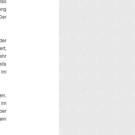
mso
ung
Der
der
rt,
ehr
ils
 im
en,
 im
ber
gen