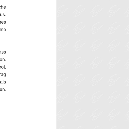
che
us.
hes
ine
ass
ben.
ot,
rag
als
en.