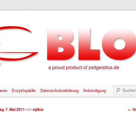
a proud product of zeitgeistlos.de
eren
Enzyklopädie
Datenschutzerklärung
Ankündigung
alt springen
nhalt springen
Bei
g, 7. Mai 2011
von
epikur
←
Vo