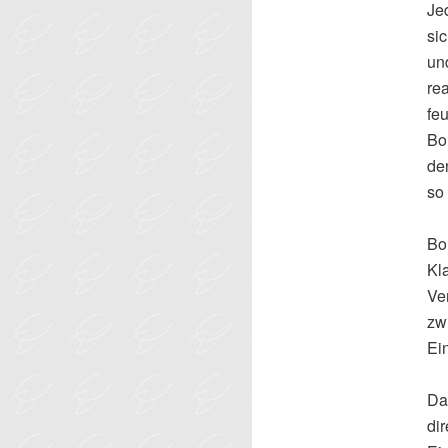
Jed
si
und
re
fe
Bo
de
so 
Bo
Kl
Ve
zw
Ei
D
di