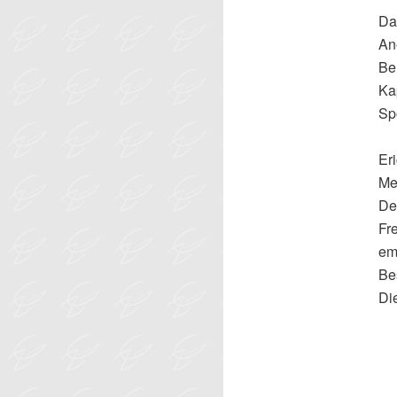
D
An
Be
Ka
Sp
Er
Men
De
Fr
em
Be
Di