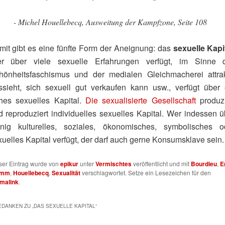
- Michel Houellebecq, Ausweitung der Kampfzone, Seite 108
mit gibt es eine fünfte Form der Aneignung: das
sexuelle Kapi
r über viele sexuelle Erfahrungen verfügt, im Sinne 
hönheitsfaschismus und der medialen Gleichmacherei attrak
ssieht, sich sexuell gut verkaufen kann usw., verfügt über 
hes sexuelles Kapital.
Die sexualisierte Gesellschaft
produzi
d reproduziert individuelles sexuelles Kapital. Wer indessen ü
nig kulturelles, soziales, ökonomisches, symbolisches o
xuelles Kapital verfügt, der darf auch gerne Konsumsklave sein.
ser Eintrag wurde von
epikur
unter
Vermischtes
veröffentlicht und mit
Bourdieu
,
E
omm
,
Houellebecq
,
Sexualität
verschlagwortet. Setze ein Lesezeichen für den
malink
.
EDANKEN ZU „
DAS SEXUELLE KAPITAL
“