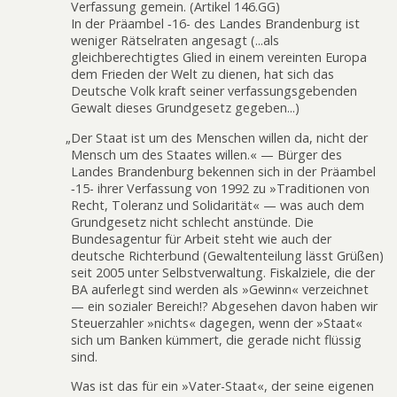
Verfassung gemein. (Artikel 146.GG)
In der Präambel ‑16- des Landes Brandenburg ist
weniger Rätselraten angesagt (...als
gleichberechtigtes Glied in einem vereinten Europa
dem Frieden der Welt zu dienen, hat sich das
Deutsche Volk kraft seiner verfassungsgebenden
Gewalt dieses Grundgesetz gegeben...)
„
Der Staat ist um des Menschen willen da, nicht der
Mensch um des Staates willen.« — Bürger des
Landes Brandenburg bekennen sich in der Präambel
‑15- ihrer Verfassung von 1992 zu »Traditionen von
Recht, Toleranz und Solidarität« — was auch dem
Grundgesetz nicht schlecht anstünde. Die
Bundesagentur für Arbeit steht wie auch der
deutsche Richterbund (Gewaltenteilung lässt Grüßen)
seit 2005 unter Selbstverwaltung. Fiskalziele, die der
BA auferlegt sind werden als »Gewinn« verzeichnet
— ein sozialer Bereich!? Abgesehen davon haben wir
Steuerzahler »nichts« dagegen, wenn der »Staat«
sich um Banken kümmert, die gerade nicht flüssig
sind.
Was ist das für ein »Vater-Staat«, der seine eigenen