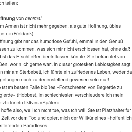
h teilen:
ffnung
von
minimal
m Armen ist nicht mehr gegeben, als gute Hoffnung, übles
ben.« (Freidank)
ffnung gibt mir das humorlose Gefühl, einmal in den Genuß
ssen zu kommen, was sich mir nicht erschlossen hat, ohne daß 
lbst das Erschließen beeinflussen könnte. Sie betrachtet von
ßen, worin ich gerne
wär'
. In dieser grotesken Leblosigkeit sagt
n mir am Sterbebett, ich führte ein zufriedenes Leben, weder d
 gelungen noch zufriedenstellend gewesen sein muß.
 ist im besten Falle bloßes »Fortschreiten von Begierde zu
gierde« (Hobbes), im schlechtesten verschleudere ich mein
tzt« für ein fiktives »Später«.
 hoffe also, weil ich nicht tue, was ich will. Sie ist Platzhalter für
 Zeit vor dem Tod und opfert mich der Willkür eines »hoffentlic
istierenden Paradieses.