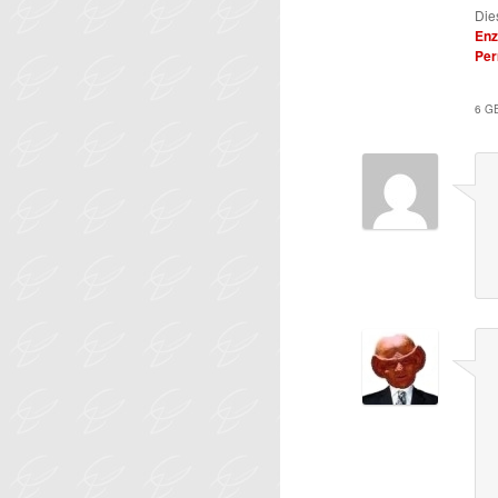
Die
Enz
Per
6 G