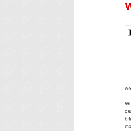
W
we
Wi
da
br
mö