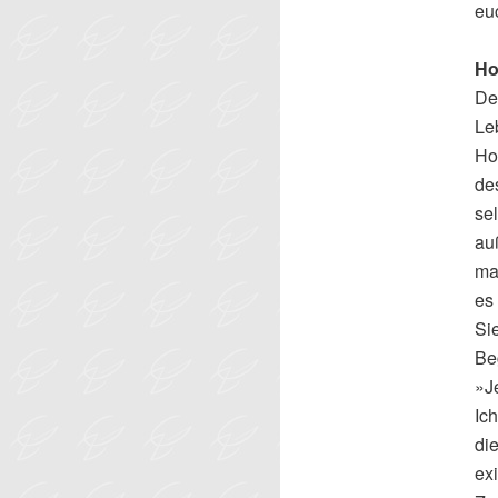
euc
Ho
De
Le
Ho
de
se
au
ma
es
Sie
Be
»Je
Ich
die
ex