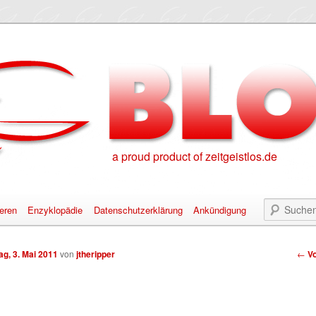
a proud product of zeitgeistlos.de
eren
Enzyklopädie
Datenschutzerklärung
Ankündigung
alt springen
nhalt springen
Bei
ag, 3. Mai 2011
von
jtheripper
←
Vo