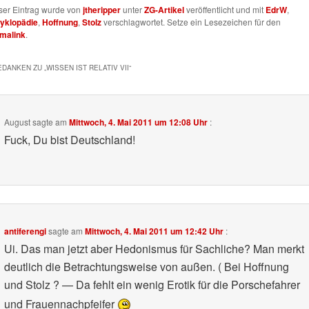
ser Eintrag wurde von
jtheripper
unter
ZG-Artikel
veröffentlicht und mit
EdrW
,
yklopädie
,
Hoffnung
,
Stolz
verschlagwortet. Setze ein Lesezeichen für den
malink
.
EDANKEN ZU „
WISSEN IST RELATIV VII
“
August
sagte am
Mittwoch, 4. Mai 2011 um 12:08 Uhr
:
Fuck, Du bist Deutschland!
antiferengi
sagte am
Mittwoch, 4. Mai 2011 um 12:42 Uhr
:
Ui. Das man jetzt aber Hedonismus für Sachliche? Man merkt
deutlich die Betrachtungsweise von außen. ( Bei Hoffnung
und Stolz ? — Da fehlt ein wenig Erotik für die Porschefahrer
und Frauennachpfeifer