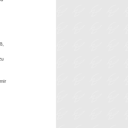
ß,
zu
mir