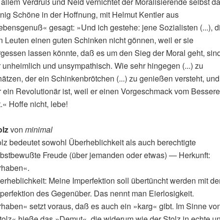
 allem Verdruß und Neid vernichtet der Moralisierende selbst d
nig Schöne in der Hoffnung, mit Helmut Kentler aus
ebensgenuß« gesagt: »Und ich gestehe: jene Sozialisten (...), d
n Leuten einen guten Schinken nicht gönnen, weil er sie
rgessen lassen könnte, daß es um den Sieg der Moral geht, sin
r unheimlich und unsympathisch. Wie sehr hingegen (...) zu
ätzen, der ein Schinkenbrötchen (...) zu genießen versteht, und
r ein Revolutionär ist, weil er einen Vorgeschmack vom Besser
.« Hoffe nicht, lebe!
olz
von
minimal
olz bedeutet sowohl Überheblichkeit als auch berechtigte
lbstbewußte Freude (über jemanden oder etwas) — Herkunft:
rhaben«.
erheblichkeit: Meine Imperfektion soll übertüncht werden mit de
perfektion des Gegenüber. Das nennt man Eierlosigkeit.
rhaben« setzt voraus, daß es auch ein »karg« gibt. Im Sinne vo
tolz« hieße das »Demut«, die widerum wie der Stolz in echte u