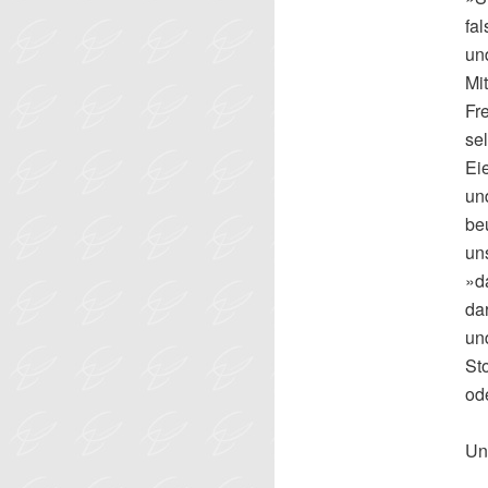
fal
un
Mi
Fr
se
Eie
und
beu
un
»da
dar
und
St
od
Un