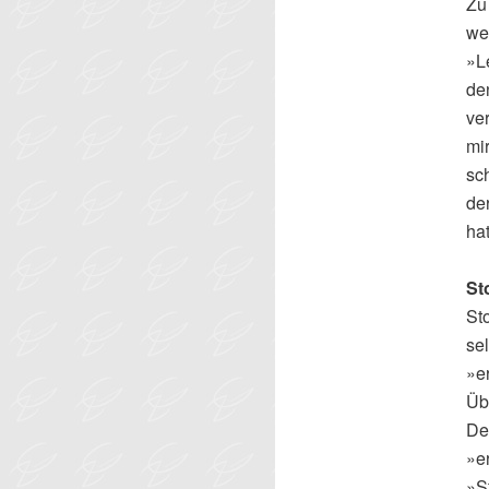
Zu
we
»L
de
ve
mi
sch
de
hat
St
St
se
»e
Üb
De
»e
»S