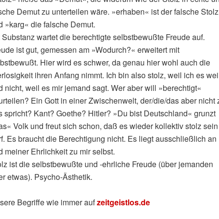
sche Demut zu unterteilen wäre. »erhaben« ist der falsche Stolz
d »karg« die falsche Demut.
t Substanz wartet die berechtigte selbstbewußte Freude auf.
eude ist gut, gemessen am »Wodurch?« erweitert mit
lbstbewußt. Hier wird es schwer, da genau hier wohl auch die
rlosigkeit ihren Anfang nimmt. Ich bin also stolz, weil ich es wei
 nicht, weil es mir jemand sagt. Wer aber will »berechtigt«
rteilen? Ein Gott in einer Zwischenwelt, der/die/das aber nicht 
s spricht? Kant? Goethe? Hitler? »Du bist Deutschland« grunzt
s« Volk und freut sich schon, daß es wieder kollektiv stolz sein
f. Es braucht die Berechtigung nicht. Es liegt ausschließlich an 
 meiner Ehrlichkeit zu mir selbst.
olz ist die selbstbewußte und ‑ehrliche Freude (über jemanden
er etwas). Psycho-Ästhetik.
sere Begriffe wie immer auf
zeitgeistlos.de