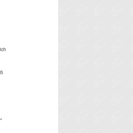
ich
aß
h«