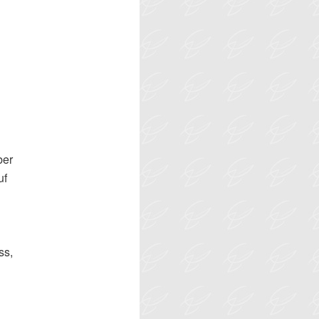
ber
uf
ss,