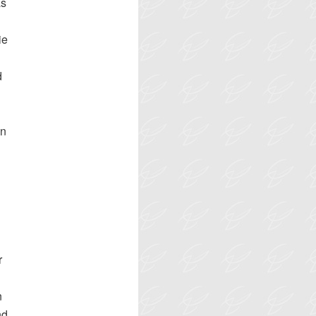
as
ie
d
en
r
n
nd